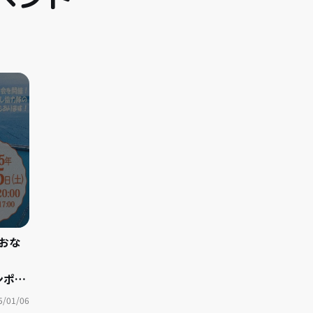
おな
館2階）
5/01/06