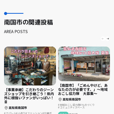
南国市の関連投稿
AREA POSTS
【南国市】「ごめんやけど、あ
なたの力が必要です。」～地域
【事業承継】こだわりのジーン
おこし協力隊 大募集～
ズショップを引き継ごう！県内
外に根強いファンがいっぱい！
高知県南国市
👖
地域おこし協力隊
ものづくり
高知県南国市
コミュニティスペース
アパレル
小売り
ファッション
引継ぎ