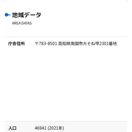
地域データ
AREA DATAS
庁舎住所
〒783-8501
高知県南国市大そね甲2301番地
人口
46941
(
2021
年)