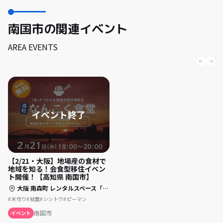
南国市の関連イベント
AREA EVENTS
【2/21・大阪】地場産の食材で
地域を知る！会食型移住イベン
ト開催！【高知県 南国市】
大阪 南森町 レンタルスペース「UNO」 （大阪市北区天神西町2-13）
米作り
就農
シシトウ
ピーマン
南国市
イベント