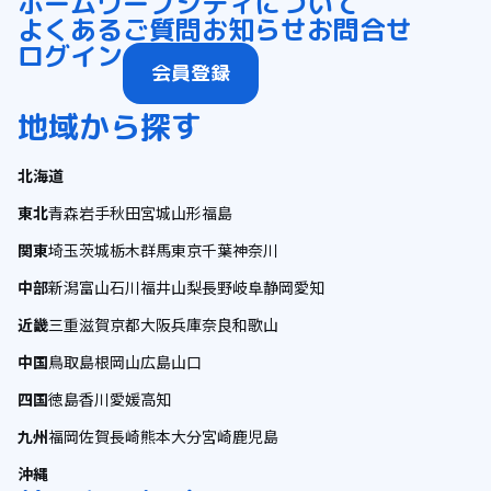
ホーム
ワープシティについて
よくあるご質問
お知らせ
お問合せ
ログイン
会員登録
地域から探す
北海道
東北
青森
岩手
秋田
宮城
山形
福島
関東
埼玉
茨城
栃木
群馬
東京
千葉
神奈川
中部
新潟
富山
石川
福井
山梨
長野
岐阜
静岡
愛知
近畿
三重
滋賀
京都
大阪
兵庫
奈良
和歌山
中国
鳥取
島根
岡山
広島
山口
四国
徳島
香川
愛媛
高知
九州
福岡
佐賀
長崎
熊本
大分
宮崎
鹿児島
沖縄