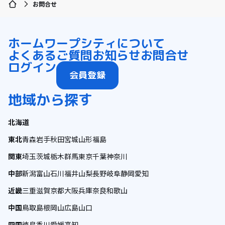
お問合せ
ホーム
ワープシティについて
よくあるご質問
お知らせ
お問合せ
ログイン
会員登録
地域から探す
北海道
東北
青森
岩手
秋田
宮城
山形
福島
関東
埼玉
茨城
栃木
群馬
東京
千葉
神奈川
中部
新潟
富山
石川
福井
山梨
長野
岐阜
静岡
愛知
近畿
三重
滋賀
京都
大阪
兵庫
奈良
和歌山
中国
鳥取
島根
岡山
広島
山口
四国
徳島
香川
愛媛
高知