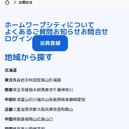
お問合せ
ホーム
ワープシティについて
よくあるご質問
お知らせ
お問合せ
ログイン
会員登録
地域から探す
北海道
東北
青森
岩手
秋田
宮城
山形
福島
関東
埼玉
茨城
栃木
群馬
東京
千葉
神奈川
中部
新潟
富山
石川
福井
山梨
長野
岐阜
静岡
愛知
近畿
三重
滋賀
京都
大阪
兵庫
奈良
和歌山
中国
鳥取
島根
岡山
広島
山口
四国
徳島
香川
愛媛
高知