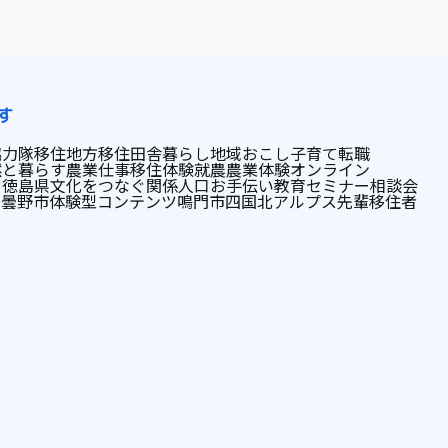
す
協力隊
移住
地方移住
田舎暮らし
地域おこし
子育て
転職
然と暮らす
農業
仕事
移住体験
就農
農業体験
オンライン
ト
徳島県
文化をつなぐ
関係人口
お手伝い
教育
セミナー
相談会
安曇野市
体験型コンテンツ
鳴門市
四国
北アルプス
先輩移住者