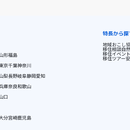
特長から探
地域おこし
移住相談
自
移住イベン
山形
福島
移住ツアー
東京
千葉
神奈川
山梨
長野
岐阜
静岡
愛知
兵庫
奈良
和歌山
山口
大分
宮崎
鹿児島