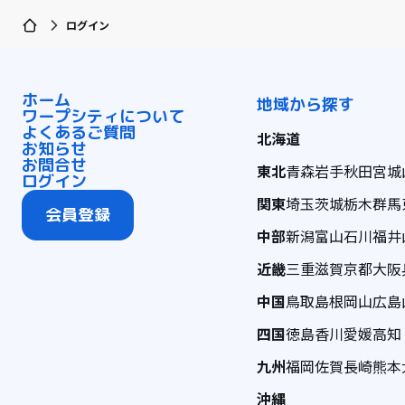
ログイン
ホーム
地域から探す
ワープシティについて
よくあるご質問
北海道
お知らせ
お問合せ
東北
青森
岩手
秋田
宮城
ログイン
関東
埼玉
茨城
栃木
群馬
会員登録
中部
新潟
富山
石川
福井
近畿
三重
滋賀
京都
大阪
中国
鳥取
島根
岡山
広島
四国
徳島
香川
愛媛
高知
九州
福岡
佐賀
長崎
熊本
沖縄