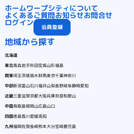
ホーム
ワープシティについて
よくあるご質問
お知らせ
お問合せ
ログイン
会員登録
地域から探す
北海道
東北
青森
岩手
秋田
宮城
山形
福島
関東
埼玉
茨城
栃木
群馬
東京
千葉
神奈川
中部
新潟
富山
石川
福井
山梨
長野
岐阜
静岡
愛知
近畿
三重
滋賀
京都
大阪
兵庫
奈良
和歌山
中国
鳥取
島根
岡山
広島
山口
四国
徳島
香川
愛媛
高知
九州
福岡
佐賀
長崎
熊本
大分
宮崎
鹿児島