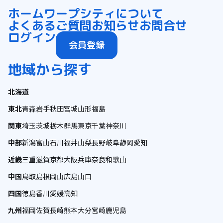
ホーム
ワープシティについて
よくあるご質問
お知らせ
お問合せ
ログイン
会員登録
地域から探す
北海道
東北
青森
岩手
秋田
宮城
山形
福島
関東
埼玉
茨城
栃木
群馬
東京
千葉
神奈川
中部
新潟
富山
石川
福井
山梨
長野
岐阜
静岡
愛知
近畿
三重
滋賀
京都
大阪
兵庫
奈良
和歌山
中国
鳥取
島根
岡山
広島
山口
四国
徳島
香川
愛媛
高知
九州
福岡
佐賀
長崎
熊本
大分
宮崎
鹿児島