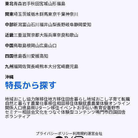
東北
青森
岩手
秋田
宮城
山形
福島
関東
埼玉
茨城
栃木
群馬
東京
千葉
神奈川
中部
新潟
富山
石川
福井
山梨
長野
岐阜
静岡
愛知
近畿
三重
滋賀
京都
大阪
兵庫
奈良
和歌山
中国
鳥取
島根
岡山
広島
山口
四国
徳島
香川
愛媛
高知
九州
福岡
佐賀
長崎
熊本
大分
宮崎
鹿児島
沖縄
特長から探す
地域おこし協力隊
移住
地方移住
田舎暮らし
地域おこし
子育て
転職
自然と暮らす
農業
仕事
移住相談
移住体験
就農
農業体験
オンライン
関係人口
徳島県
Uターン
移住イベント
お手伝い
教育
安曇野市
セミナー
相談会
文化をつなぐ
体験型コンテンツ
鳴門市
四国
田舎
ボランティア
プライバシーポリシー
利用規約
運営会社