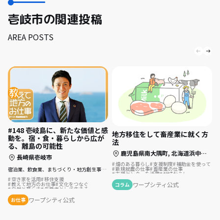
壱岐市の関連投稿
AREA POSTS
#148 壱岐島に、新たな価値と感
地方移住をして畜産業に就く方
動を。宿・食・暮らしから広が
法
る、離島の可能性
鹿児島県南大隅町,
北海道浜中町,
長
長崎県壱岐市
畑のある暮らし
支援制度
補助金を使って
新規就農の仕事
畜産業の仕事
宿泊業、飲食業、まちづくり・地方創生事業、コンサルティング業
支援センターを活用
地域おこし
生産者として生きる
農業の仕事
移住計画
空き家を活用
移住支援
地域おこし協力隊
ふるさとで暮らす
ワープシティ公式
教えて地方のお仕事
文化をつなぐ
コラム
島暮らし
漁師の仕事
酪農の仕事
自然と暮らす
生産者として生きる
スローな暮らし
後継者の仕事
歴史をつむぐ
島暮らし
ワープシティ公式
お仕事
リノベーション・リフォームして
まちづくり
地域を活性化