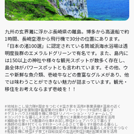
九州の玄界灘に浮かぶ長崎県の離島。博多から高速船で約
1時間、長崎空港から飛行機で30分の位置にあります。
「日本の渚100選」に認定されている筒城浜海水浴場は透
明度抜群のエメラルドグリーンで有名です。また、島内に
は150以上の神社や様々な観光スポットが数多く存在し、
島全体がパワースポットとも言われています。その他、ウ
ニや新鮮な魚介類、壱岐牛などの豊富なグルメがあり、他
では味わうことができない魅力が詰まっています。観光・
移住をお考えならまず壱岐を！！
地域おこし協力隊
歴史をつむぐ
空き家を活用
事業承継
温泉の近く
地方移住
支援制度
畜産業の仕事
リモートワーク
自然と暮らす
ゲストハウス
結婚を機に移住
リノベーション・リフォームして
コンパクトな暮らし
スポーツで豊かに
農業の仕事
古民家を活用
補助金を使って
酪農の仕事
お試し移住
シェアハウスで暮らす
漁師の仕事
村でくらす
Iターン
ふるさとで暮らす
畑のある暮らし
生産者として生きる
新規就農の仕事
林業の仕事
島暮らし
文化をつなぐ
転勤を機に移住
子育て
自給自足の生活
移住計画
起業支援を活用