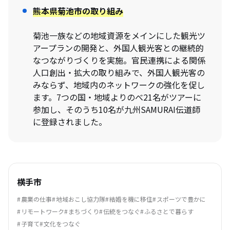
熊本県菊池市の取り組み
菊池一族などの地域資源をメインにした観光ツ
アープランの開発と、外国人観光客との継続的
なつながりづくりを実施。官民連携による関係
人口創出・拡大の取り組みで、外国人観光客の
みならず、地域内のネットワークの強化を促し
ます。7つの国・地域よりのべ21名がツアーに
参加し、そのうち10名が九州SAMURAI伝道師
に登録されました。
横手市
農業の仕事
地域おこし協力隊
結婚を機に移住
スポーツで豊かに
リモートワーク
まちづくり
伝統をつなぐ
ふるさとで暮らす
子育て
文化をつなぐ