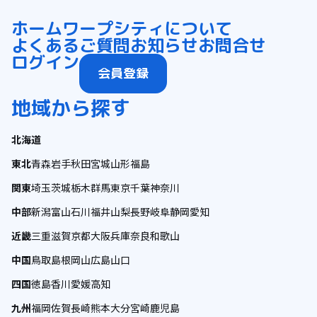
ホーム
ワープシティについて
よくあるご質問
お知らせ
お問合せ
ログイン
会員登録
地域から探す
北海道
東北
青森
岩手
秋田
宮城
山形
福島
関東
埼玉
茨城
栃木
群馬
東京
千葉
神奈川
中部
新潟
富山
石川
福井
山梨
長野
岐阜
静岡
愛知
近畿
三重
滋賀
京都
大阪
兵庫
奈良
和歌山
中国
鳥取
島根
岡山
広島
山口
四国
徳島
香川
愛媛
高知
九州
福岡
佐賀
長崎
熊本
大分
宮崎
鹿児島