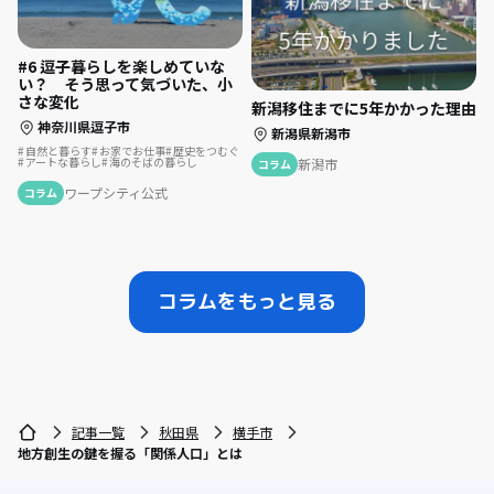
#6 逗子暮らしを楽しめていな
い？ そう思って気づいた、小
さな変化
新潟移住までに5年かかった理由
神奈川県逗子市
新潟県新潟市
自然と暮らす
お家でお仕事
歴史をつむぐ
アートな暮らし
海のそばの暮らし
新潟市
コラム
ワープシティ公式
コラム
コラムをもっと見る
記事一覧
秋田県
横手市
地方創生の鍵を握る「関係人口」とは