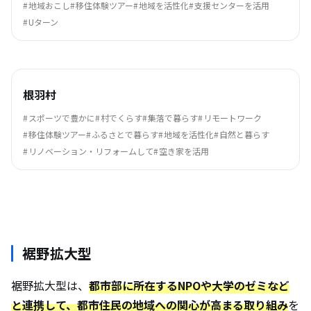
地域おこし
移住体験ツアー
地域を活性化
支援センターを活用
Uターン
根羽村
スポーツで豊かに
村でくらす
集落で暮らす
リモートワーク
移住体験ツアー
ふるさとで暮らす
地域を活性化
自然と暮らす
リノベーション・リフォームして
空き家を活用
裾野拡大型
裾野拡大型は、
都市部に所在するNPOや大学のゼミなど
と連携して、都市住民の地域への関心が高まる取り組み
を