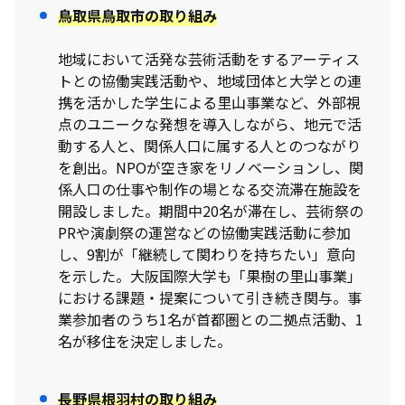
鳥取県鳥取市
の取り組み
地域において活発な芸術活動をするアーティス
トとの協働実践活動や、地域団体と大学との連
携を活かした学生による里山事業など、外部視
点のユニークな発想を導入しながら、地元で活
動する人と、関係人口に属する人とのつながり
を創出。NPOが空き家をリノベーションし、関
係人口の仕事や制作の場となる交流滞在施設を
開設しました。期間中20名が滞在し、芸術祭の
PRや演劇祭の運営などの協働実践活動に参加
し、9割が「継続して関わりを持ちたい」意向
を示した。大阪国際大学も「果樹の里山事業」
における課題・提案について引き続き関与。事
業参加者のうち1名が首都圏との二拠点活動、1
名が移住を決定しました。
長野県根羽村
の取り組み