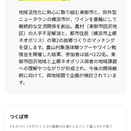
地域活性化に熱⼼に取り組む東御市と、郊外型
ニュータウンの横浜市が、ワインを基軸にして
継続的な交流関係を創出。農村（東御市⽥沢地
区）の⼈⼿不⾜解消と、都市住⺠（横浜市上郷
ネオポリス）の第2の故郷づくりのマッチング
を促します。農⼭村集落体験ツアーやワイン勉
強会を開催した結果、参加者は延べ122名。東
御市⽥沢地域と上郷ネオポリス両者の地域課題
への理解やつながりが形成され、今後の関係継
続に向けて、両地域間で企画が検討されていま
す。
つくば市
ものづくり
村でくらす
農業の仕事
ふるさとで暮らす
子育て