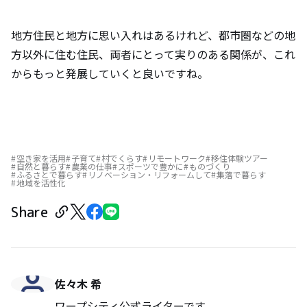
地方住民と地方に思い入れはあるけれど、都市圏などの地
方以外に住む住民、両者にとって実りのある関係が、これ
からもっと発展していくと良いですね。
空き家を活用
子育て
村でくらす
リモートワーク
移住体験ツアー
自然と暮らす
農業の仕事
スポーツで豊かに
ものづくり
ふるさとで暮らす
リノベーション・リフォームして
集落で暮らす
地域を活性化
Share
佐々木 希
ワープシティ公式ライターです。