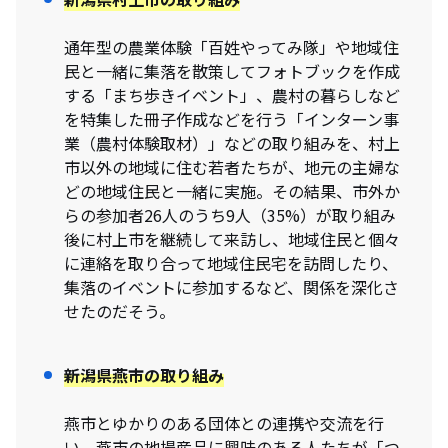
通年型の農業体験「百姓やってみ隊」や地域住
民と一緒に集落を散策してフォトブックを作成
する「まち歩きイベント」、農村の暮らしなど
を特集した冊子作成などを行う「インターン事
業（農村体験取材）」などの取り組みを、村上
市以外の地域に住む若者たちが、地元の主婦な
どの地域住民と一緒に実施。その結果、市外か
らの参加者26人のうち9人（35%）が取り組み
後に村上市を継続して来訪し、地域住民と個々
に連絡を取り合って地域住民宅を訪問したり、
集落のイベントに参加するなど、関係を深化さ
せたのだそう。
新潟県燕市
の取り組み
燕市とゆかりのある団体との連携や交流を行
い、燕市の地場産品に興味のある人たちが「つ