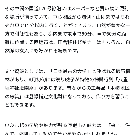
その中間の国道126号線沿いはスーパーなど買い物に便利
な場所が揃っていて、中心地区から海側・山側まではそれ
ぞれ車で15分以内に行くことができます。自然が豊かな一
方で利便性もあり、都内まで電車で90分、車で60分の距
離に位置する匝瑳市は、田舎移住ビギナーはもちろん、自
然派の玄人にも好かれる場所です。
文化資源としては、「日本最古の大学」と呼ばれる飯高檀
林があり、8月初旬には祭り囃子が特徴の神輿行列「八重
垣神社祇園祭」があります。昔ながらの工芸品「木積地区
の藤箕」は登録指定文化財になっており、作り方を習うこ
ともできます。
いぶし銀の伝統や魅力が残る匝瑳市の魅力は、「来て、住
んで、体験して」初めて分かるものかもしれません。