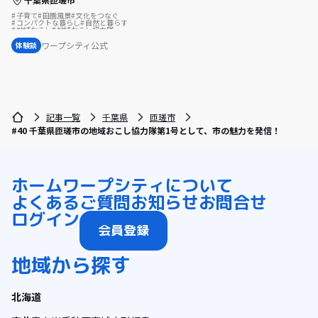
子育て
田園風景
文化をつなぐ
コンパクトな暮らし
自然と暮らす
地域おこし
地域おこし協力隊
スポーツで豊かに
歴史をつむぐ
伝統をつなぐ
サーフィンのある暮らし
ワープシティ公式
体験談
地域おこし協力隊に聞いてみた
記事一覧
千葉県
匝瑳市
#40 千葉県匝瑳市の地域おこし協力隊第1号として、市の魅力を発信！
ホーム
ワープシティについて
よくあるご質問
お知らせ
お問合せ
ログイン
会員登録
地域から探す
北海道