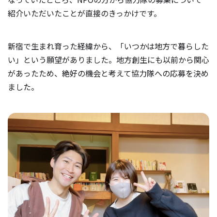
付けるエピソードについて教えて下さい。
紹介いただいたことが直接のきっかけです。
匝瑳市の魅力について教えて下さい。（自
新宿で生まれ育った経緯から、「いつかは地方で暮らした
然やグルメ、オススメスポットなど）
い」という願望がありました。地方創生にも以前から関心
があったため、絶好の機会と考えて協力隊への応募を決め
移住を検討している方にメッセージをお願
ました。
いします。