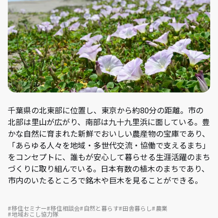
千葉県の北東部に位置し、東京から約80分の距離。市の
北部は里山が広がり、南部は九十九里浜に面している。豊
かな自然に育まれた新鮮でおいしい農産物の宝庫であり、
「あらゆる人々を地域・多世代交流・協働で支えるまち」
をコンセプトに、誰もが安心して暮らせる生涯活躍のまち
づくりに取り組んでいる。日本有数の植木のまちであり、
市内のいたるところで銘木や巨木を見ることができる。
移住セミナー
移住相談会
自然と暮らす
田舎暮らし
農業
地域おこし協力隊