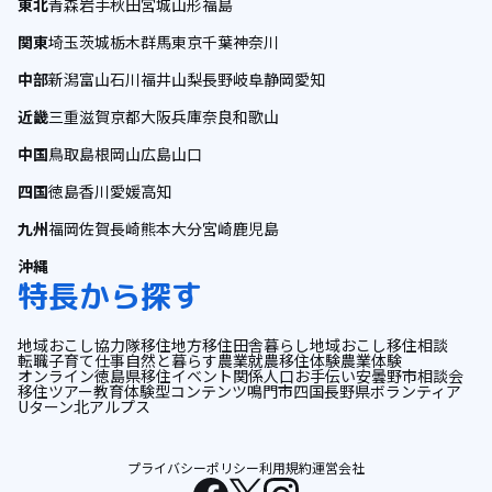
東北
青森
岩手
秋田
宮城
山形
福島
関東
埼玉
茨城
栃木
群馬
東京
千葉
神奈川
中部
新潟
富山
石川
福井
山梨
長野
岐阜
静岡
愛知
近畿
三重
滋賀
京都
大阪
兵庫
奈良
和歌山
中国
鳥取
島根
岡山
広島
山口
四国
徳島
香川
愛媛
高知
九州
福岡
佐賀
長崎
熊本
大分
宮崎
鹿児島
沖縄
特長から探す
地域おこし協力隊
移住
地方移住
田舎暮らし
地域おこし
移住相談
転職
子育て
仕事
自然と暮らす
農業
就農
移住体験
農業体験
オンライン
徳島県
移住イベント
関係人口
お手伝い
安曇野市
相談会
移住ツアー
教育
体験型コンテンツ
鳴門市
四国
長野県
ボランティア
Uターン
北アルプス
プライバシーポリシー
利用規約
運営会社