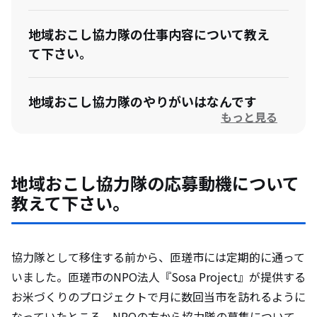
地域おこし協力隊の仕事内容について教え
て下さい。
地域おこし協力隊のやりがいはなんです
もっと見る
か？
地域おこし協力隊になって想定外だったこ
地域おこし協力隊の応募動機について
とを教えて下さい。
教えて下さい。
卒隊後のビジョンがある場合は教えて下さ
い。
協力隊として移住する前から、匝瑳市には定期的に通って
いました。匝瑳市のNPO法人『Sosa Project』が提供する
お米づくりのプロジェクトで月に数回当市を訪れるように
匝瑳市の住民と触れ合った際の印象と、裏
なっていたところ、NPOの方から協力隊の募集について