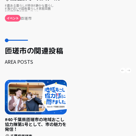
農ある暮らし
移住
静かな暮らし
海が近い
田舎暮らし
家庭菜園
自然が豊か
サーフィン
匝瑳市
イベント
匝瑳市の関連投稿
AREA POSTS
#40 千葉県匝瑳市の地域おこし
協力隊第1号として、市の魅力を
発信！
千葉県匝瑳市