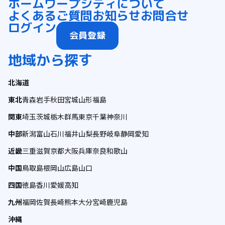
ホーム
ワープシティについて
よくあるご質問
お知らせ
お問合せ
ログイン
会員登録
地域から探す
北海道
東北
青森
岩手
秋田
宮城
山形
福島
関東
埼玉
茨城
栃木
群馬
東京
千葉
神奈川
中部
新潟
富山
石川
福井
山梨
長野
岐阜
静岡
愛知
近畿
三重
滋賀
京都
大阪
兵庫
奈良
和歌山
中国
鳥取
島根
岡山
広島
山口
四国
徳島
香川
愛媛
高知
九州
福岡
佐賀
長崎
熊本
大分
宮崎
鹿児島
沖縄