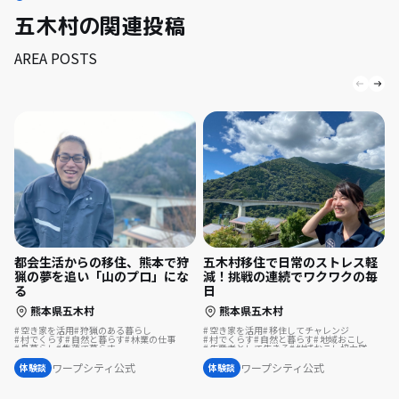
五木村の関連投稿
AREA POSTS
都会生活からの移住、熊本で狩
五木村移住で日常のストレス軽
猟の夢を追い「山のプロ」にな
減！挑戦の連続でワクワクの毎
る
日
熊本県五木村
熊本県五木村
空き家を活用
狩猟のある暮らし
空き家を活用
移住してチャレンジ
村でくらす
自然と暮らす
林業の仕事
村でくらす
自然と暮らす
地域おこし
島暮らし
集落で暮らす
生産者として生きる
地域おこし協力隊
歴史をつむぐ
遊び場が近い
島暮らし
温泉の近く
転勤を機に移住
ワープシティ公式
ワープシティ公式
体験談
体験談