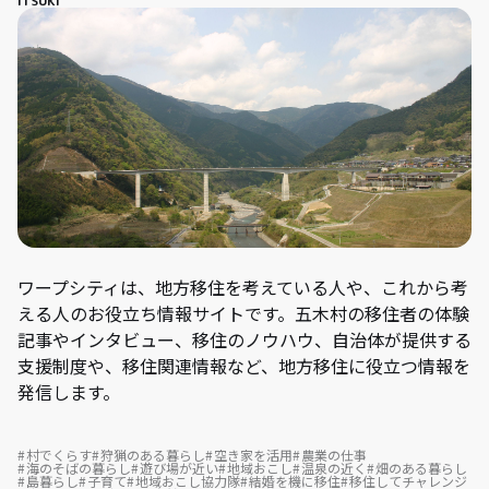
ITSUKI
ワープシティは、地方移住を考えている人や、これから考
える人のお役立ち情報サイトです。五木村の移住者の体験
記事やインタビュー、移住のノウハウ、自治体が提供する
支援制度や、移住関連情報など、地方移住に役立つ情報を
発信します。
村でくらす
狩猟のある暮らし
空き家を活用
農業の仕事
海のそばの暮らし
遊び場が近い
地域おこし
温泉の近く
畑のある暮らし
島暮らし
子育て
地域おこし協力隊
結婚を機に移住
移住してチャレンジ