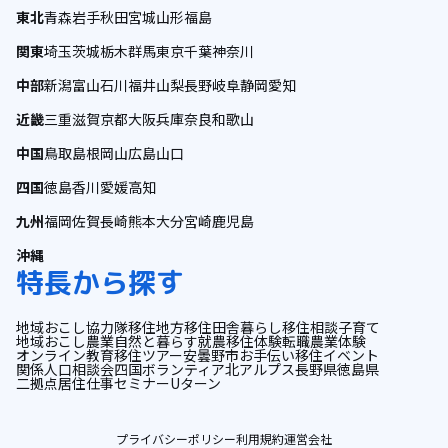
東北
青森
岩手
秋田
宮城
山形
福島
関東
埼玉
茨城
栃木
群馬
東京
千葉
神奈川
中部
新潟
富山
石川
福井
山梨
長野
岐阜
静岡
愛知
近畿
三重
滋賀
京都
大阪
兵庫
奈良
和歌山
中国
鳥取
島根
岡山
広島
山口
四国
徳島
香川
愛媛
高知
九州
福岡
佐賀
長崎
熊本
大分
宮崎
鹿児島
沖縄
特長から探す
地域おこし協力隊
移住
地方移住
田舎暮らし
移住相談
子育て
地域おこし
農業
自然と暮らす
就農
移住体験
転職
農業体験
オンライン
教育
移住ツアー
安曇野市
お手伝い
移住イベント
関係人口
相談会
四国
ボランティア
北アルプス
長野県
徳島県
二拠点居住
仕事
セミナー
Uターン
プライバシーポリシー
利用規約
運営会社