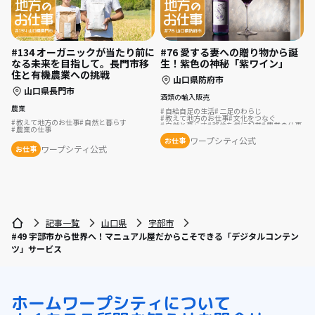
#134 オーガニックが当たり前に
#76 愛する妻への贈り物から誕
なる未来を目指して。長門市移
生！紫色の神秘「紫ワイン」
住と有機農業への挑戦
山口県防府市
山口県長門市
酒類の輸入販売
農業
自給自足の生活
二足のわらじ
教えて地方のお仕事
文化をつなぐ
教えて地方のお仕事
自然と暮らす
自然と暮らす
移住を機に起業
農業の仕事
農業の仕事
田舎暮らし
ワープシティ公式
お仕事
ワープシティ公式
お仕事
記事一覧
山口県
宇部市
#49 宇部市から世界へ！マニュアル屋だからこそできる「デジタルコンテン
ツ」サービス
ホーム
ワープシティについて