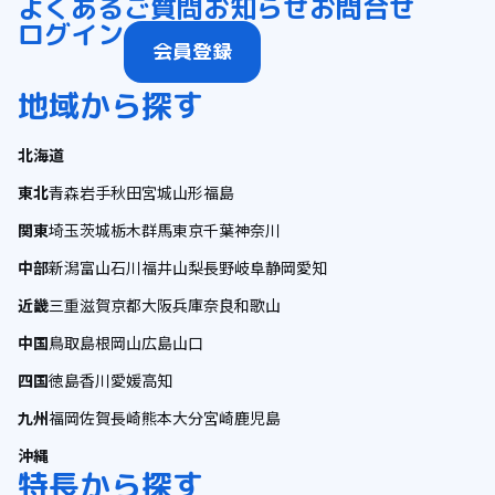
よくあるご質問
お知らせ
お問合せ
ログイン
会員登録
地域から探す
北海道
東北
青森
岩手
秋田
宮城
山形
福島
関東
埼玉
茨城
栃木
群馬
東京
千葉
神奈川
中部
新潟
富山
石川
福井
山梨
長野
岐阜
静岡
愛知
近畿
三重
滋賀
京都
大阪
兵庫
奈良
和歌山
中国
鳥取
島根
岡山
広島
山口
四国
徳島
香川
愛媛
高知
九州
福岡
佐賀
長崎
熊本
大分
宮崎
鹿児島
沖縄
特長から探す