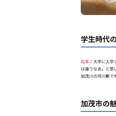
学生時代
松本
：
大学に入学
は違うなあ」と思
加茂川の河川敷で
加茂市の