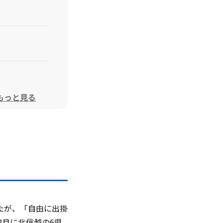
もっと見る
たが、「自由に出掛
8月に北信越の6県