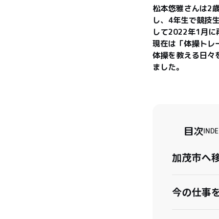
松本悠雅さんは2
し、4年生で競技
して2022年1月
現在は「体操トレ
体操を教える日々
ました。
目次
INDE
加茂市へ
今の仕事