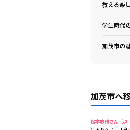
教える楽
学生時代
加茂市の
これから
加茂市へ
加茂市へ
松本悠雅さん（以
けられない」「身体