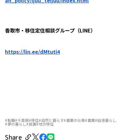
an_policy/ijuu_teijuu/index.html
香取市・移住定住相談グループ（LINE）
https://lin.ee/dMtuti4
転職
千葉県
移住
自然と暮らす
農業の仕事
農業
田舎暮らし
夢の暮らし
就農
地方移住
Share