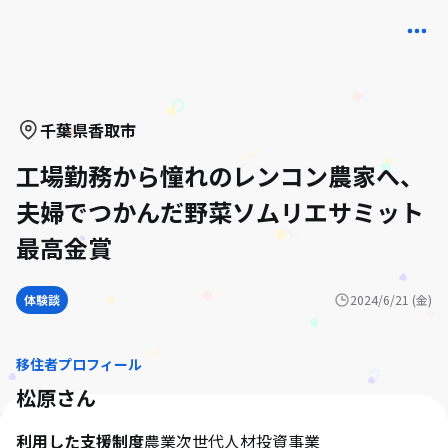
千葉県
香取市
工場勤務から憧れのレンコン農家へ、
夫婦でつかんだ野菜ソムリエサミット
最高金賞
体験談
2024/6/21 (金)
移住者プロフィール
松原
さん
利用した支援制度
農業次世代人材投資事業