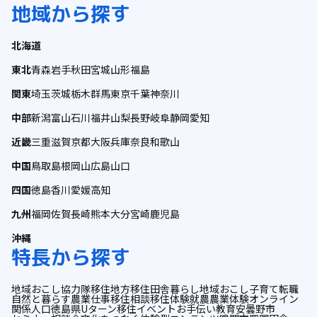
地域から探す
北海道
東北
青森
岩手
秋田
宮城
山形
福島
関東
埼玉
茨城
栃木
群馬
東京
千葉
神奈川
中部
新潟
富山
石川
福井
山梨
長野
岐阜
静岡
愛知
近畿
三重
滋賀
京都
大阪
兵庫
奈良
和歌山
中国
鳥取
島根
岡山
広島
山口
四国
徳島
香川
愛媛
高知
九州
福岡
佐賀
長崎
熊本
大分
宮崎
鹿児島
沖縄
特長から探す
地域おこし協力隊
移住
地方移住
田舎暮らし
地域おこし
子育て
転職
自然と暮らす
農業
仕事
移住相談
移住体験
就農
農業体験
オンライン
関係人口
徳島県
Uターン
移住イベント
お手伝い
教育
安曇野市