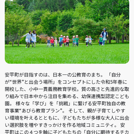
安平町が目指すのは、日本一の公教育のまち。 「自分
が“世界”と出会う場所」をコンセプトにした令和5年春に
開校した、小中一貫義務教育学校。質の高さと先進的な取
り組みで日本中から注目を集める、幼保連携型認定こども
園。 様々な「学び」を「挑戦」に繋げる安平町独自の教
育事業“あびら教育プラン”。 そして、親が子育てしやす
い環境を叶えるとともに、子どもたちが多様な大人に出会
い選択肢を増やすきっかけを作る地域コミュニティ。 安
平町はこの４つを軸に子どもたちの「自分に期待するチカ