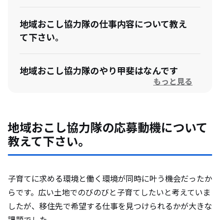
地域おこし協力隊の仕事内容について教え
て下さい。
地域おこし協力隊のやり甲斐はなんです
もっと見る
か？
地域おこし協力隊になって想定外だったこ
地域おこし協力隊の応募動機について
とを教えて下さい。
教えて下さい。
卒隊後のビジョンがある場合は教えて下さ
い。
子育てに求める環境と働く環境が同時に叶う機会だったか
らです。広い土地でのびのびと子育てしたいと考えていま
したが、移住先で希望する仕事を見つけられるかが大きな
安平町の住民と触れ合った際の印象と、裏
課題でした。