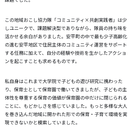
付けるエピソードについて教えて下さい。
この地域おこし協力隊「コミュニティ×共創実践者」は少
安平町の魅力について教えて下さい。（自
しユニークで、課題解決型でありながら、隊員の持ち味を
然やグルメ、オススメスポットなど）
活かせる余白がありました。安平町の中で最も少子高齢化
の進む安平地区で住民主体のコミュニティ運営をサポート
移住を検討している方にメッセージをお願
する任務に加えて、自分の経験や技術を生かしたアクショ
いします。
ンを起こすことも求めるものです。
私自身はこれまで大学院で子どもの遊び研究に携わった
り、保育士として保育園で働いてきましたが、子どもの主
体性を尊重する保育の価値が保育園の中だけに閉じられる
ことに、もどかしさを感じていました。もっと多様な大人
を巻き込んだ地域に開かれた形での保育・子育て環境を実
現できないかと模索していました。