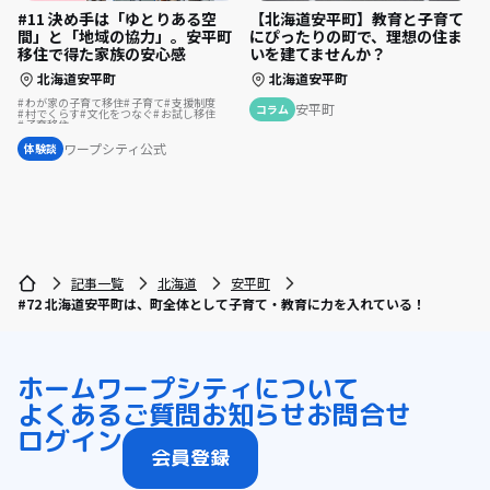
【北海道安平町】教育と子育て
#11 決め手は「ゆとりある空
にぴったりの町で、理想の住ま
間」と「地域の協力」。安平町
いを建てませんか？
移住で得た家族の安心感
北海道安平町
北海道安平町
わが家の子育て移住
子育て
支援制度
安平町
コラム
村でくらす
文化をつなぐ
お試し移住
子育移住
ワープシティ公式
体験談
記事一覧
北海道
安平町
#72 北海道安平町は、町全体として子育て・教育に力を入れている！
ホーム
ワープシティについて
よくあるご質問
お知らせ
お問合せ
ログイン
会員登録