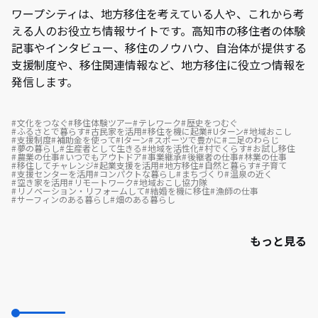
ワープシティは、地方移住を考えている人や、これから考
える人のお役立ち情報サイトです。高知市の移住者の体験
記事やインタビュー、移住のノウハウ、自治体が提供する
支援制度や、移住関連情報など、地方移住に役立つ情報を
発信します。
文化をつなぐ
移住体験ツアー
テレワーク
歴史をつむぐ
ふるさとで暮らす
古民家を活用
移住を機に起業
Uターン
地域おこし
支援制度
補助金を使って
Iターン
スポーツで豊かに
二足のわらじ
夢の暮らし
生産者として生きる
地域を活性化
村でくらす
お試し移住
農業の仕事
いつでもアウトドア
事業継承
後継者の仕事
林業の仕事
移住してチャレンジ
起業支援を活用
地方移住
自然と暮らす
子育て
支援センターを活用
コンパクトな暮らし
まちづくり
温泉の近く
空き家を活用
リモートワーク
地域おこし協力隊
リノベーション・リフォームして
結婚を機に移住
漁師の仕事
サーフィンのある暮らし
畑のある暮らし
もっと見る