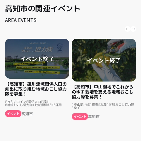
高知市の関連イベント
AREA EVENTS
【高知市】鏡川流域関係人口の
【高知市】中山間地でこれから
創出に取り組む地域おこし協力
のゆず栽培を支える地域おこし
隊を募集！
協力隊を募集！
まちのコイン
関係人口
鏡川
中山間地域
農業
就農
地域おこし協力隊
地域おこし協力隊
地域振興
SNS運用
ゆず
高知市
イベント
高知市
イベント