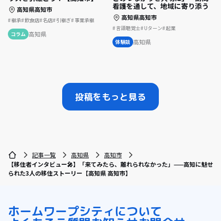
看護を通して、地域に寄り添う
高知県高知市
高知県高知市
継承
飲食店
名店
引継ぎ
事業承継
言語聴覚士
Uターン
起業
高知県
コラム
高知県
体験談
投稿をもっと見る
記事一覧
高知県
高知市
【移住者インタビュー🎤】「来てみたら、離れられなかった」——高知に魅せ
られた3人の移住ストーリー【高知県 高知市】
ホーム
ワープシティについて