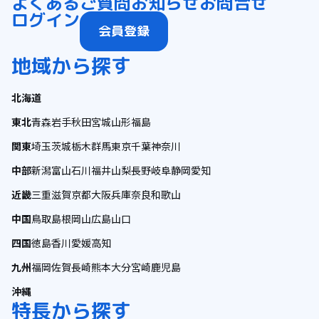
よくあるご質問
お知らせ
お問合せ
ログイン
会員登録
地域から探す
北海道
東北
青森
岩手
秋田
宮城
山形
福島
関東
埼玉
茨城
栃木
群馬
東京
千葉
神奈川
中部
新潟
富山
石川
福井
山梨
長野
岐阜
静岡
愛知
近畿
三重
滋賀
京都
大阪
兵庫
奈良
和歌山
中国
鳥取
島根
岡山
広島
山口
四国
徳島
香川
愛媛
高知
九州
福岡
佐賀
長崎
熊本
大分
宮崎
鹿児島
沖縄
特長から探す