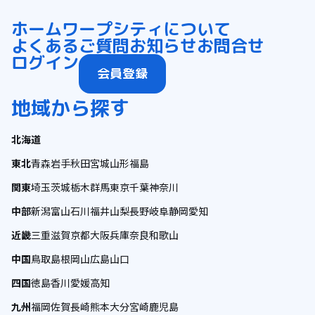
ホーム
ワープシティについて
よくあるご質問
お知らせ
お問合せ
ログイン
会員登録
地域から探す
北海道
東北
青森
岩手
秋田
宮城
山形
福島
関東
埼玉
茨城
栃木
群馬
東京
千葉
神奈川
中部
新潟
富山
石川
福井
山梨
長野
岐阜
静岡
愛知
近畿
三重
滋賀
京都
大阪
兵庫
奈良
和歌山
中国
鳥取
島根
岡山
広島
山口
四国
徳島
香川
愛媛
高知
九州
福岡
佐賀
長崎
熊本
大分
宮崎
鹿児島