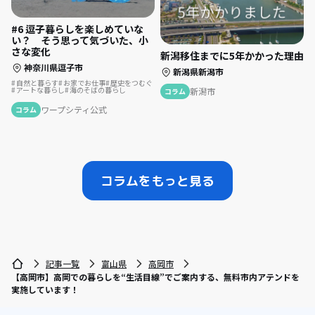
#6 逗子暮らしを楽しめていな
い？ そう思って気づいた、小
さな変化
新潟移住までに5年かかった理由
神奈川県逗子市
新潟県新潟市
自然と暮らす
お家でお仕事
歴史をつむぐ
アートな暮らし
海のそばの暮らし
新潟市
コラム
ワープシティ公式
コラム
コラムをもっと見る
記事一覧
富山県
高岡市
【高岡市】高岡での暮らしを“生活目線”でご案内する、無料市内アテンドを
実施しています！