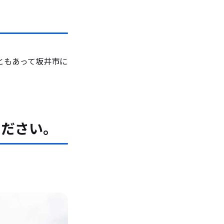
たか？
ともあって坂井市に
ていま
ください。