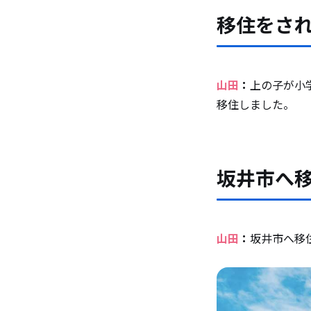
坂井市に
移住をさ
子育て支
山田
：
上の子が小
移住しました。
友達にな
友達がで
坂井市へ
すか？
移住され
山田
：
坂井市へ移
坂井市で