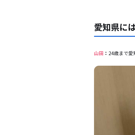
愛知県に
山田
：
24歳まで