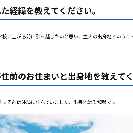
来て驚いたことはありますか？
れた経緯を教えてください。
援センターはどのような目的でご利用いただきまし
学校に上がる前に引っ越したいと思い、主人の出身地というこ
られた方とはどんなお話をされていますか？
きた今でも支援センターのイベント等には参加され
移住前のお住まいと出身地を教えて
た春江町の良い所を教えてください。
住する前は沖縄に住んでいました、出身地は愛知県です。
お気に入りの場所はありますか？