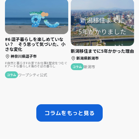
#6 逗子暮らしを楽しめていな
い？ そう思って気づいた、小
さな変化
新潟移住までに5年かかった理由
神奈川県逗子市
新潟県新潟市
自然と暮らす
お家でお仕事
歴史をつむぐ
アートな暮らし
海のそばの暮らし
新潟市
コラム
ワープシティ公式
コラム
コラムをもっと見る