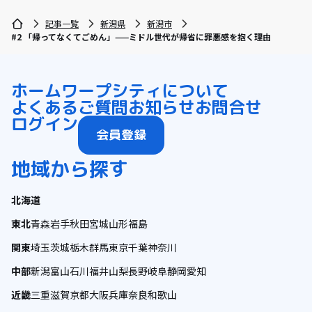
記事一覧
新潟県
新潟市
#2 「帰ってなくてごめん」——ミドル世代が帰省に罪悪感を抱く理由
ホーム
ワープシティについて
よくあるご質問
お知らせ
お問合せ
ログイン
会員登録
地域から探す
北海道
東北
青森
岩手
秋田
宮城
山形
福島
関東
埼玉
茨城
栃木
群馬
東京
千葉
神奈川
中部
新潟
富山
石川
福井
山梨
長野
岐阜
静岡
愛知
近畿
三重
滋賀
京都
大阪
兵庫
奈良
和歌山