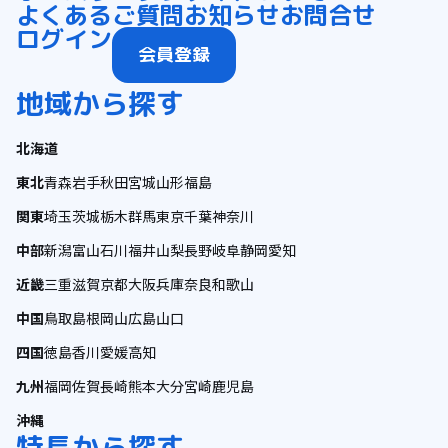
よくあるご質問
お知らせ
お問合せ
ログイン
会員登録
地域から探す
北海道
東北
青森
岩手
秋田
宮城
山形
福島
関東
埼玉
茨城
栃木
群馬
東京
千葉
神奈川
中部
新潟
富山
石川
福井
山梨
長野
岐阜
静岡
愛知
近畿
三重
滋賀
京都
大阪
兵庫
奈良
和歌山
中国
鳥取
島根
岡山
広島
山口
四国
徳島
香川
愛媛
高知
九州
福岡
佐賀
長崎
熊本
大分
宮崎
鹿児島
沖縄
特長から探す