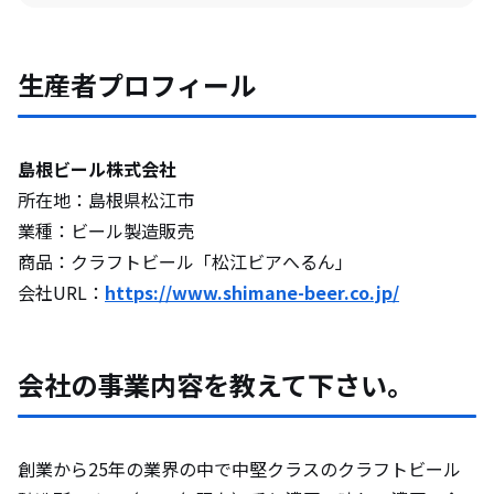
ことを教えて下さい。
今後の展望や、挑戦してみたいことについ
生産者プロフィール
て教えてください。
島根ビール株式会社
地域の魅力について教えて下さい。
所在地：島根県松江市
業種：ビール製造販売
移住して地方の仕事を志す方へメッセージ
商品：クラフトビール「松江ビアへるん」
をお願いします。
会社URL：
https://www.shimane-beer.co.jp/
会社の事業内容を教えて下さい。
創業から25年の業界の中で中堅クラスのクラフトビール