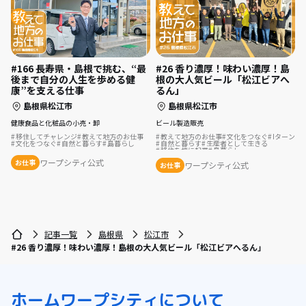
#166 長寿県・島根で挑む、“最
#26 香り濃厚！味わい濃厚！島
後まで自分の人生を歩める健
根の大人気ビール「松江ビアへ
康”を支える仕事
るん」
島根県松江市
島根県松江市
健康食品と化粧品の小売・卸
ビール製造販売
移住してチャレンジ
教えて地方のお仕事
教えて地方のお仕事
文化をつなぐ
Iターン
文化をつなぐ
自然と暮らす
島暮らし
自然と暮らす
生産者として生きる
移住を機に起業
島暮らし
ワープシティ公式
お仕事
ワープシティ公式
お仕事
記事一覧
島根県
松江市
#26 香り濃厚！味わい濃厚！島根の大人気ビール「松江ビアへるん」
ホーム
ワープシティについて