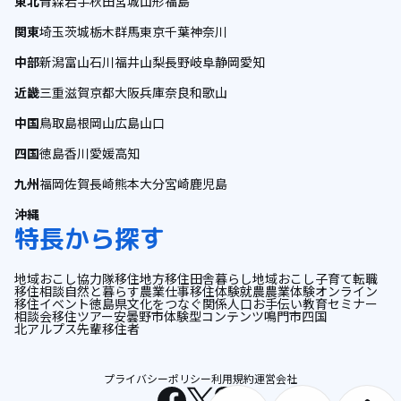
東北
青森
岩手
秋田
宮城
山形
福島
関東
埼玉
茨城
栃木
群馬
東京
千葉
神奈川
中部
新潟
富山
石川
福井
山梨
長野
岐阜
静岡
愛知
近畿
三重
滋賀
京都
大阪
兵庫
奈良
和歌山
中国
鳥取
島根
岡山
広島
山口
四国
徳島
香川
愛媛
高知
九州
福岡
佐賀
長崎
熊本
大分
宮崎
鹿児島
沖縄
特長から探す
地域おこし協力隊
移住
地方移住
田舎暮らし
地域おこし
子育て
転職
移住相談
自然と暮らす
農業
仕事
移住体験
就農
農業体験
オンライン
移住イベント
徳島県
文化をつなぐ
関係人口
お手伝い
教育
セミナー
相談会
移住ツアー
安曇野市
体験型コンテンツ
鳴門市
四国
北アルプス
先輩移住者
プライバシーポリシー
利用規約
運営会社