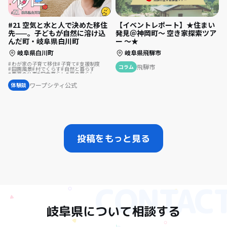
【イベントレポート】★住まい
#21 空気と水と人で決めた移住
発見＠神岡町～ 空き家探索ツア
先——。子どもが自然に溶け込
ー ～★
んだ町・岐阜県白川町
岐阜県飛騨市
岐阜県白川町
わが家の子育て移住
子育て
支援制度
飛騨市
コラム
田園風景
村でくらす
自然と暮らす
農業の仕事
田舎暮らし
夢の暮らし
島暮らし
ワープシティ公式
体験談
投稿をもっと見る
岐阜県
について相談する