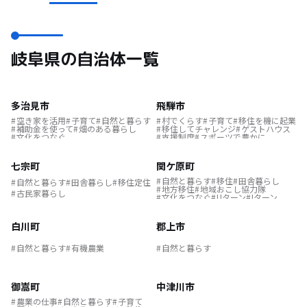
岐阜県の自治体一覧
多治見市
飛騨市
空き家を活用
子育て
自然と暮らす
村でくらす
子育て
移住を機に起業
補助金を使って
畑のある暮らし
移住してチャレンジ
ゲストハウス
文化をつなぐ
支援制度
スポーツで豊かに
文化をつなぐ
林業の仕事
ふるさとで暮らす
伝統をつなぐ
結婚を機に移住
集落で暮らす
七宗町
関ケ原町
空き家バンク
米10俵
二足のわらじ
空き家を活用
自然と暮らす
移住
田舎暮らし
自然と暮らす
田舎暮らし
移住定住
リモートワーク
自然と暮らす
地方移住
地域おこし協力隊
古民家暮らし
農業の仕事
地域おこし協力隊
文化をつなぐ
Uターン
Iターン
地方移住
一戸建てで暮らす
オンライン
転職
子育て
遊び場が近い
温泉の近く
転勤を機に移住
雪国デビュー
白川町
郡上市
移住奨励品
自然と暮らす
有機農業
自然と暮らす
御嵩町
中津川市
農業の仕事
自然と暮らす
子育て