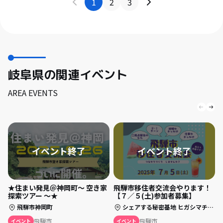
1
2
3
岐阜県の関連イベント
AREA EVENTS
★住まい発見＠神岡町～ 空き家
飛騨市移住者交流会やります！
探索ツアー ～★
【７／５(土)参加者募集】
2
飛騨市神岡町
シェアする秘密基地 ヒガシマチ319
飛騨市
飛騨市
イベント
イベント