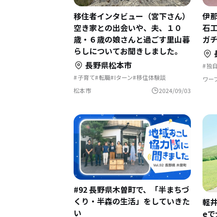
移住者インタビュー（宮下さん）
伊
空き家との出会いや、夫、１０
石
歳・６歳の娘さんと過ごす里山暮
ガ
らしについてお聞きしました。
長野県松本市
独
地
子育て
転職
Iターン
移住体験談
地
ワー
移住者インタビュー
ま
松本市
2024/09/03
#92 長野県木曽町で、「半まちづ
くり・半森の生活」をしていきた
軽井
い
e