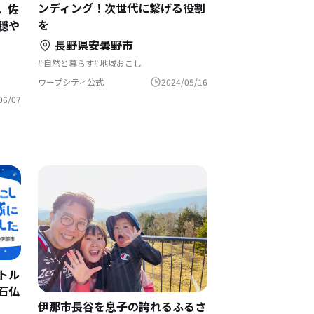
ンディング！次世代に繋げる役割
。佐
を
穏や
長野県安曇野市
自然と暮らす
地域おこし
生産者として生きる
農業の仕事
後継者の仕事
地域おこし協力隊
ワープシティ公式
2024/05/16
歴史をつむぐ
アートな暮らし
ふるさとで暮らす
伝統をつなぐ
06/07
地域おこし協力隊に聞いてみた
トル
石仏
伊那市長谷を息子の誇れるふるさ