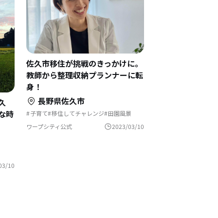
佐久市移住が挑戦のきっかけに。
教師から整理収納プランナーに転
身！
長野県佐久市
久
な時
子育て
移住してチャレンジ
田園風景
独自取材
文化をつなぐ
リモートワーク
歴史をつむぐ
ワープシティ公式
2023/03/10
ーク
ぐ
03/10
し