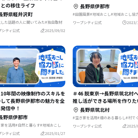
」との移住ライフ
長野県伊那市
長野県軽井沢町
田園風景
地域おこし
地域おこし協
地域おこし協力隊に聞いてみた
住した話題の人に聞いてみた
独自取材
ワープシティ公式
2023/
ンパクトな暮らし
夢の暮らし
婚を機に移住
避暑地で過ごす
プシティ公式
2025/09/02
5 10年間の映像制作のスキルを
＃46 脱東京→長野県筑北村
かして長野県伊那市の魅力を全
推し活ができる場所を作りた
に発信中！
長野県筑北村
長野県伊那市
空き家を活用
畑のある暮らし
村で
ゲストハウス
自然と暮らす
地域お
き家を活用
自然と暮らす
地域おこし
農業の仕事
地域おこし協力隊
ワープシティ公式
2025/
域おこし協力隊
アートな暮らし
地域おこし協力隊に聞いてみた
ちづくり
結婚を機に移住
プシティ公式
2025/01/27
域おこし協力隊に聞いてみた