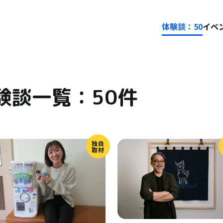
体験談：50
イベン
験談一覧：50件
独自
取材