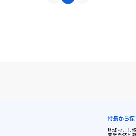
特長から探
地域おこし
農業
自然と