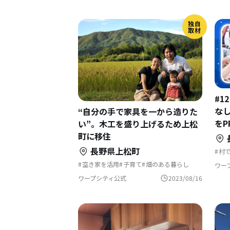
独自
取材
#1
な
“自分の手で家具を一から造りた
をP
い”。木工を盛り上げるため上松
町に移住
長野県上松町
村
地
ス
空き家を活用
子育て
畑のある暮らし
ワー
ふ
支援制度
独自取材
地
ワープシティ公式
2023/08/16