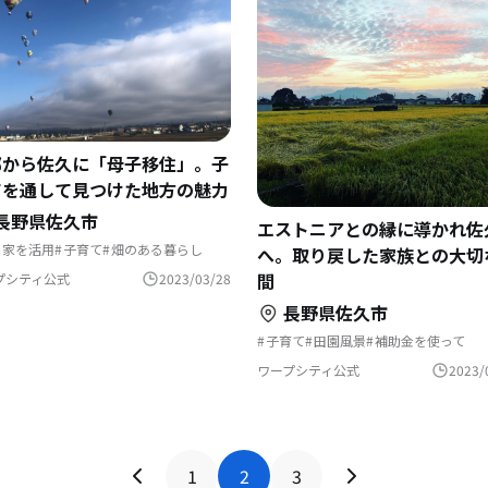
都から佐久に「母子移住」。子
てを通して見つけた地方の魅力
長野県佐久市
エストニアとの縁に導かれ佐
き家を活用
子育て
畑のある暮らし
へ。取り戻した家族との大切
園風景
独自取材
文化をつなぐ
然と暮らす
遊び場が近い
間
プシティ公式
2023/03/28
婚を機に移住
長野県佐久市
子育て
田園風景
補助金を使って
独自取材
文化をつなぐ
リモートワ
自然と暮らす
地方移住
歴史をつむ
ワープシティ公式
2023/
避暑地で過ごす
移住先で理想の暮ら
1
2
3