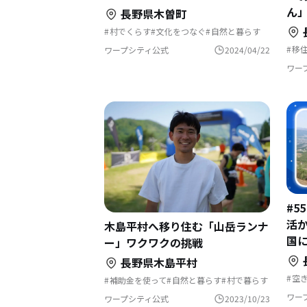
ん
長野県木曽町
村でくらす
文化をつなぐ
自然と暮らす
地域おこし
地域おこし協力隊
歴史をつむぐ
林業の仕事
まちづくり
移
ワープシティ公式
2024/04/22
地域おこし協力隊に聞いてみた
コ
結
ワー
#5
活
木島平村へ移り住む「山岳ランナ
国
ー」ワクワクの挑戦
長野県木島平村
空
補助金を使って
自然と暮らす
村で暮らす
地
地域おこし協力隊
ま
ワー
ワープシティ公式
2023/10/23
地