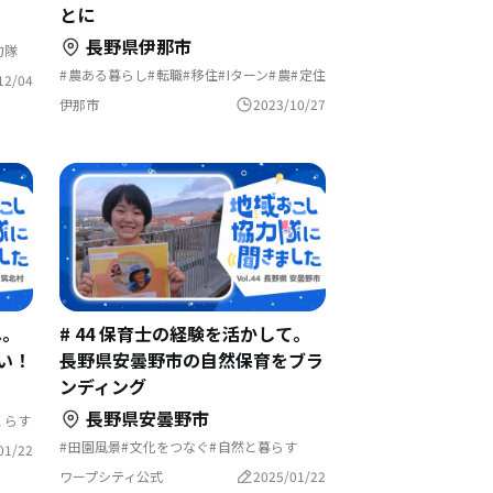
とに
長野県伊那市
力隊
農ある暮らし
転職
移住
Iターン
農
定住
12/04
仕事
千葉
田舎暮らし
有機
南信
長谷
長野
信州
地方
伊那市
2023/10/27
へ。
# 44 保育士の経験を活かして。
い！
長野県安曇野市の自然保育をブラ
ンディング
長野県安曇野市
くらす
こし
田園風景
文化をつなぐ
自然と暮らす
01/22
地域おこし
地域おこし協力隊
歴史をつむぐ
温泉の近く
ワープシティ公式
2025/01/22
地域おこし協力隊に聞いてみた