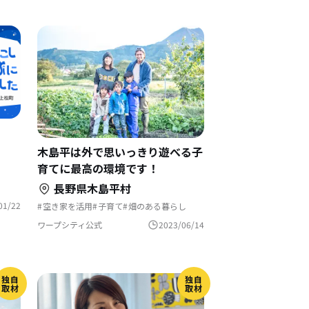
！
木島平は外で思いっきり遊べる子
育てに最高の環境です！
長野県木島平村
01/22
空き家を活用
子育て
畑のある暮らし
支援制度
補助金を使って
村でくらす
自然と暮らす
ワープシティ公式
2023/06/14
独自
独自
取材
取材