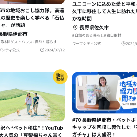
ユニコーンに込めた愛と平和
那市の地域おこし協力隊。高遠
久市に移住して人生に訪れた
工の歴史を楽しく学べる「石仏
かな時間
チャ」が話題
長野県佐久市
長野県伊那市
自然のある暮らし
独自取材
自取材
ゲストハウス
自然と暮らす
ワープシティ公式
2024/
域おこし
農業の仕事
地域おこし協力隊
方移住
スポーツで豊かに
歴史をつむぐ
プシティ公式
2024/07/12
ちづくり
集落で暮らす
独自
取材
#70 長野県伊那市・ペットボ
キャップを回収し製作した「
沢へ“ペット移住”！YouTub
ガチャ」は大盛況！
で大人気の「豆柴福ちゃん富く