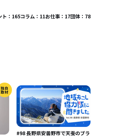
ト：165
コラム：11
お仕事：17
団体：78
独自
取材
#98 長野県安曇野市で天蚕のブラ