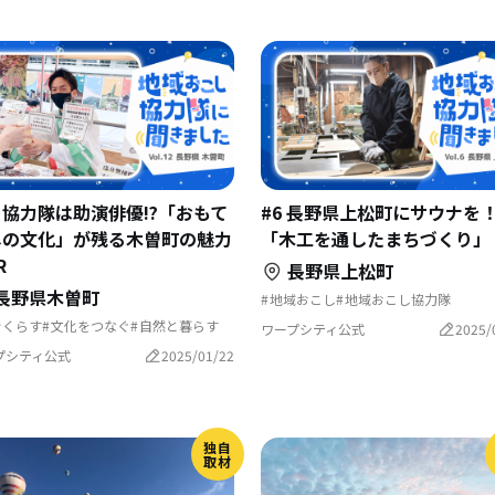
2 協力隊は助演俳優⁉︎「おもて
#6 長野県上松町にサウナを
しの文化」が残る木曽町の魅力
「木工を通したまちづくり」
R
長野県上松町
長野県木曽町
地域おこし
地域おこし協力隊
古民家を活用
歴史をつむぐ
でくらす
文化をつなぐ
自然と暮らす
ふるさとで暮らす
まちづくり
ワープシティ公式
2025/
域おこし
地域おこし協力隊
地域おこし協力隊に聞いてみた
ポーツで豊かに
歴史をつむぐ
プシティ公式
2025/01/22
るさとで暮らす
島暮らし
域おこし協力隊に聞いてみた
独自
取材