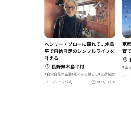
ヘンリー・ソローに憧れて...木島
京
平で自給自足のシンプルライフを
育
叶える
長野県木島平村
空
田
自給自足の生活
畑のある暮らし
支援制度
自
ワー
村でくらす
文化をつなぐ
自然と暮らす
結
古民家を活用
歴史をつむぐ
温泉の近く
ワープシティ公式
2023/04/10