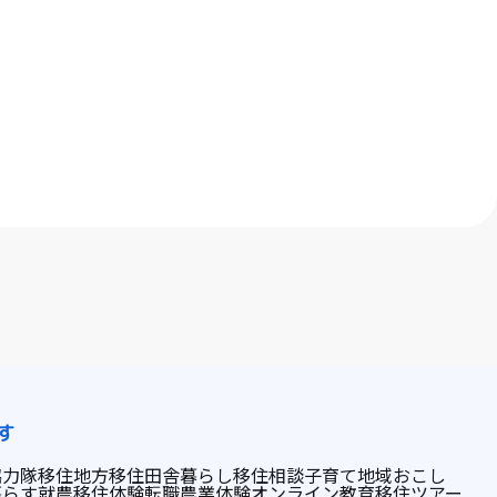
す
協力隊
移住
地方移住
田舎暮らし
移住相談
子育て
地域おこし
暮らす
就農
移住体験
転職
農業体験
オンライン
教育
移住ツアー