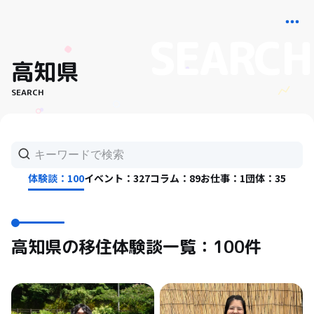
高知県
SEARCH
体験談：100
イベント：327
コラム：89
お仕事：1
団体：35
高知県の移住体験談一覧：100件