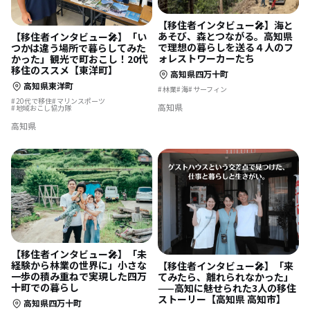
【移住者インタビュー🎤】海と
あそび、森とつながる。高知県
【移住者インタビュー🎤】「い
で理想の暮らしを送る４人のフ
つかは違う場所で暮らしてみた
ォレストワーカーたち
かった」観光で町おこし！20代
移住のススメ【東洋町】
高知県四万十町
高知県東洋町
林業
海
サーフィン
20代で移住
マリンスポーツ
高知県
地域おこし協力隊
高知県
【移住者インタビュー🎤】「未
経験から林業の世界に」小さな
【移住者インタビュー🎤】「来
一歩の積み重ねで実現した四万
てみたら、離れられなかった」
十町での暮らし
——高知に魅せられた3人の移住
ストーリー【高知県 高知市】
高知県四万十町