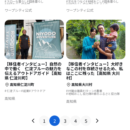
スローな暮らし
田舎暮らし
文化をつなぐ
地域おこし
田舎暮らし
地域おこし協力隊
地域おこし協力隊
まちづくり
地域おこし協力隊に聞いてみた
集落で暮らす
ワープシティ公式
ワープシティ公式
地域おこし協力隊に聞いてみた
【移住者インタビュー】自然の
【移住者インタビュー】大好き
中で働く 仁淀ブルーの魅力を
なこの村を存続させるため、私
伝えるアウトドアガイド【高知
はここに残った【高知県 大川
県 仁淀川町】
村】
高知県仁淀川町
高知県大川村
仁淀ブルー
起業
アウトドア
村議会議員
Iターン
農業
地域おこし協力隊
緑のふるさと協力隊
高知県
高知県
1
2
3
4
5