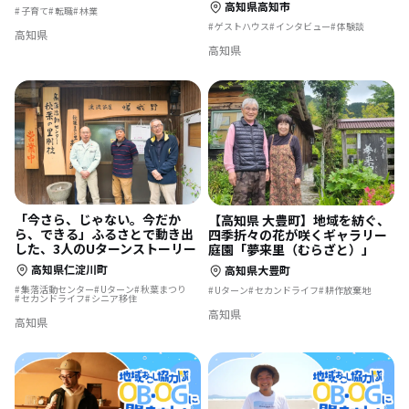
高知県高知市
子育て
転職
林業
ゲストハウス
インタビュー
体験談
高知県
高知県
「今さら、じゃない。今だか
【高知県 大豊町】地域を紡ぐ、
ら、できる」ふるさとで動き出
四季折々の花が咲くギャラリー
した、3人のUターンストーリー
庭園「夢来里（むらざと）」
高知県仁淀川町
高知県大豊町
集落活動センター
Uターン
秋葉まつり
Uターン
セカンドライフ
耕作放棄地
セカンドライフ
シニア移住
高知県
高知県