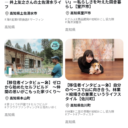
い」ー私らしさを叶えた田舎暮
― 井上友之さんの土佐清水ライ
らし【室戸市】
フ
高知県室戸市
高知県土佐清水市
グルメ
商品開発
地域おこし協力隊
海
起業
飲食店
サーフィン
海洋深層水
高知県
高知県
【移住者インタビュー🎤】ゼロ
【移住者インタビュー🎤】自分
から始めたセルフビルド ～仲
のペースで山に向き合う。林業
間の思いがこもった家づくり～
×絵描きの兼業というライフス
高知県本山町
タイル【佐川町】
家づくり
戸建て
セルフビルド
高知県佐川町
クラウドファンディング
土佐れいほく
林業
二足の草鞋
地域おこし協力隊
高知県
アート
アーティスト
高知県