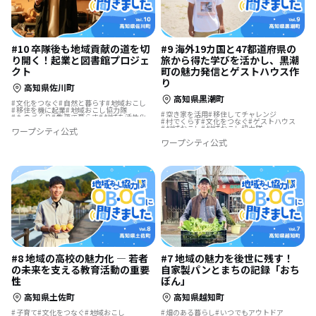
#10 卒隊後も地域貢献の道を切
#9 海外19カ国と47都道府県の
り開く！起業と図書館プロジェ
旅から得た学びを活かし、黒潮
クト
町の魅力発信とゲストハウス作
り
高知県佐川町
高知県黒潮町
文化をつなぐ
自然と暮らす
地域おこし
移住を機に起業
地域おこし協力隊
空き家を活用
移住してチャレンジ
ものづくり
集落で暮らす
地域を活性化
村でくらす
文化をつなぐ
ゲストハウス
地域おこし協力隊に聞いてみた
地域おこし
地域おこし協力隊
ワープシティ公式
歴史をつむぐ
アートな暮らし
ワープシティ公式
シェアハウスで暮らす
地域おこし協力隊に聞いてみた
#8 地域の高校の魅力化 ― 若者
#7 地域の魅力を後世に残す！
の未来を支える教育活動の重要
自家製パンとまちの記録「おち
性
ぼん」
高知県土佐町
高知県越知町
子育て
文化をつなぐ
地域おこし
畑のある暮らし
いつでもアウトドア