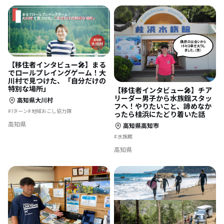
【移住者インタビュー🎤】まる
でロールプレイングゲーム！大
川村で見つけた、「自分だけの
特別な場所」
【移住者インタビュー🎤】チア
リーダー男子から水族館スタッ
高知県大川村
フへ！やりたいこと、諦めなか
Iターン
地域おこし協力隊
ったら桂浜にたどり着いた話
高知県
高知県高知市
水族館
高知県