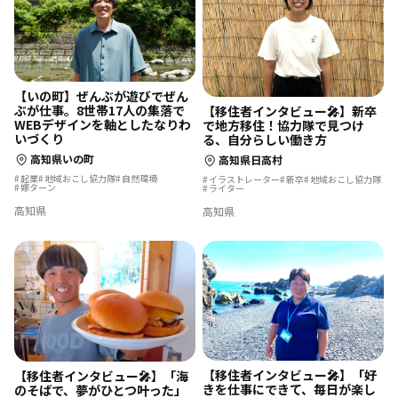
【いの町】ぜんぶが遊びでぜん
ぶが仕事。8世帯17人の集落で
【移住者インタビュー🎤】新卒
WEBデザインを軸としたなりわ
で地方移住！協力隊で見つけ
いづくり
る、自分らしい働き方
高知県いの町
高知県日高村
起業
地域おこし協力隊
自然環境
イラストレーター
新卒
地域おこし協力隊
嫁ターン
ライター
高知県
高知県
【移住者インタビュー🎤】「好
【移住者インタビュー🎤】「海
きを仕事にできて、毎日が楽し
のそばで、夢がひとつ叶った」