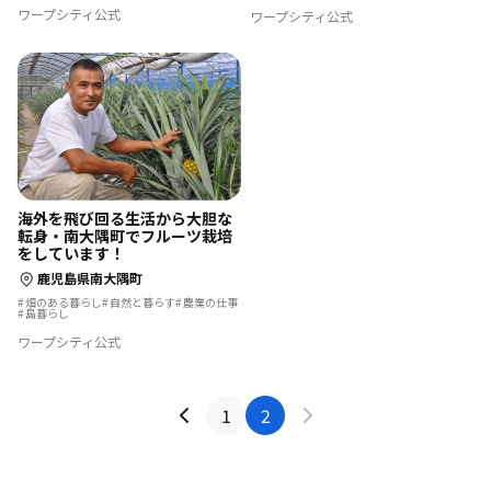
島暮らし
ワープシティ公式
ワープシティ公式
海外を飛び回る生活から大胆な
転身・南大隅町でフルーツ栽培
をしています！
鹿児島県南大隅町
畑のある暮らし
自然と暮らす
農業の仕事
島暮らし
ワープシティ公式
1
2