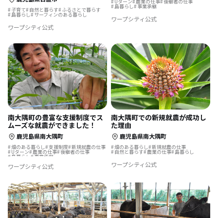
Uターン
農業の仕事
後継者の仕事
島暮らし
事業承継
子育て
自然と暮らす
ふるさとで暮らす
島暮らし
サーフィンのある暮らし
ワープシティ公式
ワープシティ公式
南大隅町の豊富な支援制度でス
南大隅町での新規就農が成功し
ムーズな就農ができました！
た理由
鹿児島県南大隅町
鹿児島県南大隅町
畑のある暮らし
支援制度
新規就農の仕事
畑のある暮らし
新規就農の仕事
Uターン
農業の仕事
後継者の仕事
自然と暮らす
農業の仕事
島暮らし
島暮らし
事業承継
ワープシティ公式
ワープシティ公式