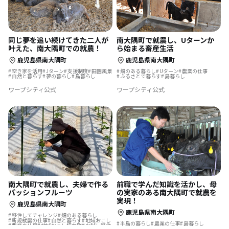
同じ夢を追い続けてきた二人が
南大隅町で就農し、Uターンか
叶えた、南大隅町での就農！
ら始まる畜産生活
鹿児島県南大隅町
鹿児島県南大隅町
空き家を活用
Jターン
支援制度
田園風景
畑のある暮らし
Uターン
農業の仕事
自然と暮らす
夢の暮らし
島暮らし
ふるさとで暮らす
島暮らし
ワープシティ公式
ワープシティ公式
南大隅町で就農し、夫婦で作る
前職で学んだ知識を活かし、母
パッションフルーツ
の実家のある南大隅町で就農を
実現！
鹿児島県南大隅町
鹿児島県南大隅町
移住してチャレンジ
畑のある暮らし
新規就農の仕事
自然と暮らす
地域おこし
半島の暮らし
農業の仕事
島暮らし
農業の仕事
地域おこし協力隊
お試し移住