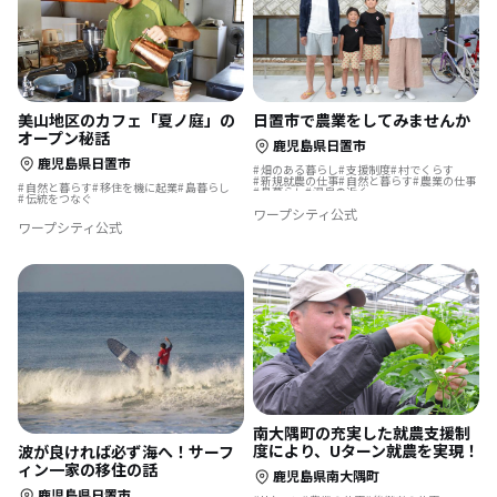
美山地区のカフェ「夏ノ庭」の
日置市で農業をしてみませんか
オープン秘話
鹿児島県日置市
鹿児島県日置市
畑のある暮らし
支援制度
村でくらす
新規就農の仕事
自然と暮らす
農業の仕事
自然と暮らす
移住を機に起業
島暮らし
島暮らし
温泉の近く
伝統をつなぐ
ワープシティ公式
ワープシティ公式
南大隅町の充実した就農支援制
度により、Uターン就農を実現！
波が良ければ必ず海へ！サーフ
ィン一家の移住の話
鹿児島県南大隅町
鹿児島県日置市