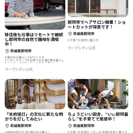
那珂市でヘアサロン開業！ショ
ートカットが得意です！
茨城県那珂市
移住後も仕事はリモートで継続
し那珂市の自然で趣味を満喫
子育て
自然と暮らす
中！
ワープシティ公式
茨城県那珂市
畑のある暮らし
村でくらす
リモートワーク
お家でお仕事
夢の暮らし
テレワーク
サーフィンのある暮らし
ワープシティ公式
「水府提灯」の文化に新たな明
ちょうどいい田舎、“いぃ那珂暮
かりを灯してみたい
らし”を子育てで実感中！
茨城県那珂市
茨城県那珂市
自給自足の生活
畑のある暮らし
子育て
支援センターを活用
自然と暮らす