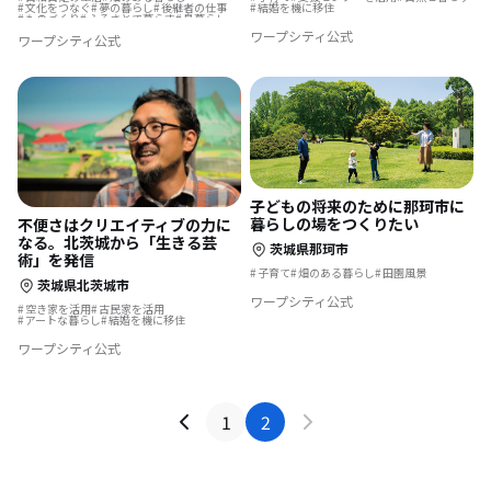
文化をつなぐ
夢の暮らし
後継者の仕事
結婚を機に移住
ものづくり
ふるさとで暮らす
島暮らし
結婚を機に移住
事業承継
ワープシティ公式
ワープシティ公式
子どもの将来のために那珂市に
暮らしの場をつくりたい
不便さはクリエイティブの力に
なる。北茨城から「生きる芸
茨城県那珂市
術」を発信
子育て
畑のある暮らし
田園風景
茨城県北茨城市
ワープシティ公式
空き家を活用
古民家を活用
アートな暮らし
結婚を機に移住
ワープシティ公式
1
2