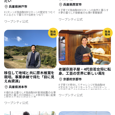
たい
兵庫県西宮市
兵庫県神戸市
子育て
独自取材
Uターン
自然と暮らす
Jターン
独自取材
Uターン
歴史をつむぐ
夢の暮らし
後継者の仕事
事業継承
ふるさとで暮らす
伝統をつなぐ
ワープシティ公式
ワープシティ公式
独自
独自
取材
取材
老舗京扇子屋・4代目若女将に転
移住して地域と共に原木椎茸を
身。工芸の世界に新しい風を
栽培。事業承継で得た「目に見
京都府京都市
えぬ資源」
子育て
移住してチャレンジ
独自取材
兵庫県洲本市
文化をつなぐ
リモートワーク
Uターン
自然と暮らす
後継者の仕事
歴史をつむぐ
畑のある暮らし
独自取材
新規就農の仕事
伝統をつなぐ
ワープシティ公式
自然と暮らす
地域おこし
移住を機に起業
農業の仕事
後継者の仕事
地域おこし協力隊
地方移住
林業の仕事
ワープシティ公式
伝統をつなぐ
集落で暮らす