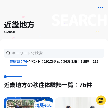
近畿地方
SEARCH
体験談：76
イベント：192
コラム：36
お仕事：8
団体：285
近畿地方の移住体験談一覧：76件
独自
取材