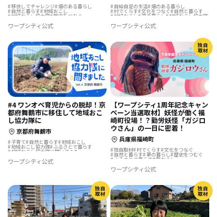
移住してチャレンジ
畑のある暮らし
自給自足の生活
畑のある暮らし
自然と暮らす
地域おこし
村でくらす
文化をつなぐ
自然と暮らす
地域おこし協力隊
歴史をつむぐ
地域おこし
夢の暮らし
地域おこし協力隊
地域おこし協力隊に聞いてみた
島暮らし
地域を活性化
ワープシティ公式
ワープシティ公式
地域おこし協力隊に聞いてみた
独自
取材
#4 ワンオペ育児からの脱却！京
【ワープシティ1周年記念キャン
都府舞鶴市に移住して地域おこ
ペーン当選取材】妖怪が働く福
し協力隊に
崎町役場！？勤労妖怪「ガジロ
ウさん」の一日に密着！
京都府舞鶴市
兵庫県福崎町
子育て
自然と暮らす
地域おこし
地域おこし協力隊
ふるさとで暮らす
独自取材
村でくらす
文化をつなぐ
地域おこし協力隊に聞いてみた
自然と暮らす
夢の暮らし
歴史をつむぐ
ふるさとで暮らす
町おこし
ワープシティ公式
ワープシティ公式
独自
独自
取材
取材