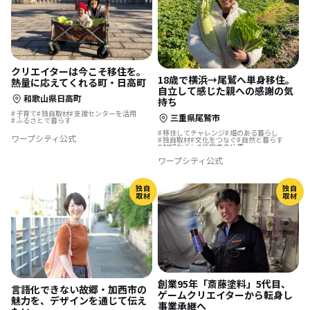
クリエイターは今こそ移住を。
18歳で横浜→尾鷲へ単身移住。
熱量に応えてくれる町・日高町
自立して感じた親への感謝の気
和歌山県日高町
持ち
子育て
独自取材
支援センターを活用
三重県尾鷲市
ふるさとで暮らす
移住してチャレンジ
畑のある暮らし
ワープシティ公式
独自取材
文化をつなぐ
自然と暮らす
地域おこし
後継者の仕事
地域おこし協力隊
まちづくり
ワープシティ公式
伝統をつなぐ
独自
独自
取材
取材
創業95年「斎藤塗料」5代目、
言語化できない故郷・加西市の
ゲームクリエイターから転身し
魅力を、デザインを通じて伝え
事業承継へ