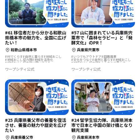
#61 移住者だから分かる和歌山
#57 山に囲まれている兵庫県宍
県橋本市の魅力を、全国に広げ
粟市で「森林セラピー」と「発
たい！
酵文化」のPR！
和歌山県橋本市
兵庫県宍粟市
村でくらす
自然と暮らす
地域おこし
いつでもアウトドア
田園風景
地域おこし協力隊
地域を活性化
文化をつなぐ
自然と暮らす
地域おこし
地域おこし協力隊に聞いてみた
地域おこし協力隊
ふるさとで暮らす
まちづくり
集落で暮らす
ワープシティ公式
ワープシティ公式
地域おこし協力隊に聞いてみた
#25 兵庫県養父市の養蚕を復活
#24 留学生協力隊、兵庫県洲本
させ、養蚕の魅力や歴史を広げ
市で日本と中国の架け橋となり
たい
観光支援
兵庫県養父市
兵庫県洲本市