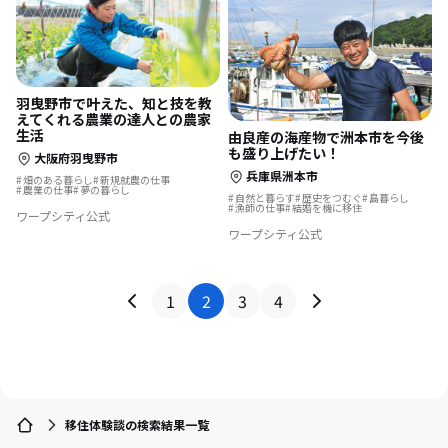
羽曳野市で叶えた、知と技を教
えてくれる農業の達人との農家
生活
由良産の海産物で洲本市を今後
も盛り上げたい！
大阪府羽曳野市
兵庫県洲本市
畑のある暮らし
新規就農の仕事
農業の仕事
夢の暮らし
自然と暮らす
歴史をつむぐ
島暮らし
漁師の仕事
結婚を機に移住
ワープシティ公式
ワープシティ公式
1
2
3
4
移住体験談の検索結果一覧