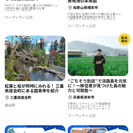
産地消の未来図
村でくらす
自然と暮らす
地域おこし
和歌山県橋本市
移住を機に起業
農業の仕事
地域おこし協力隊
空き家を活用
子育て
畑のある暮らし
地域おこし協力隊に聞いてみた
ワープシティ公式
田園風景
独自取材
自然と暮らす
農業の仕事
夢の暮らし
地方移住
ものづくり
結婚を機に移住
ワープシティ公式
独自
取材
“ごちそう缶詰”で淡路島を元気
に！～移住者が見つけた島の魅
紅葉と桜が同時にみれる！ 三重
力と可能性～
県度会町にある国束寺を紹介
兵庫県洲本市
三重県度会町
移住してチャレンジ
独自取材
度会町
文化をつなぐ
リモートワーク
新規就農の仕事
自然と暮らす
生産者として生きる
地方移住
テレワーク
ワープシティ公式
お試し移住
島暮らし
結婚を機に移住