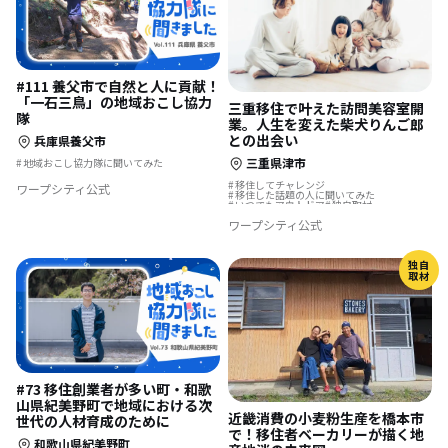
#111 養父市で自然と人に貢献！
「一石三鳥」の地域おこし協力
三重移住で叶えた訪問美容室開
隊
業。人生を変えた柴犬りんご郎
との出会い
兵庫県養父市
三重県津市
地域おこし協力隊に聞いてみた
移住してチャレンジ
ワープシティ公式
移住した話題の人に聞いてみた
いつでもアウトドア
独自取材
自然と暮らす
夢の暮らし
遊び場が近い
ワープシティ公式
ふるさとで暮らす
結婚を機に移住
転勤を機に移住
独自
取材
#73 移住創業者が多い町・和歌
山県紀美野町で地域における次
近畿消費の小麦粉生産を橋本市
世代の人材育成のために
で！移住者ベーカリーが描く地
和歌山県紀美野町