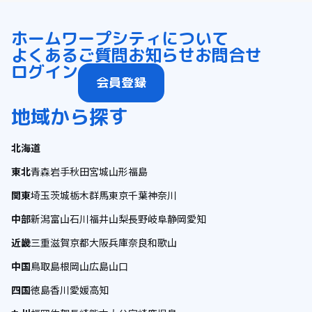
ホーム
ワープシティについて
よくあるご質問
お知らせ
お問合せ
ログイン
会員登録
地域から探す
北海道
東北
青森
岩手
秋田
宮城
山形
福島
関東
埼玉
茨城
栃木
群馬
東京
千葉
神奈川
中部
新潟
富山
石川
福井
山梨
長野
岐阜
静岡
愛知
近畿
三重
滋賀
京都
大阪
兵庫
奈良
和歌山
中国
鳥取
島根
岡山
広島
山口
四国
徳島
香川
愛媛
高知