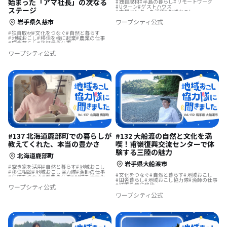
始まった「アマ社長」の次なる
独自取材
半島の暮らし
リモートワーク
Uターン
ゲストハウス
ステージ
支援センターを活用
地域おこし
移住を機に起業
農業の仕事
ワープシティ公式
岩手県久慈市
地域おこし協力隊
地方移住
遊び場が近い
ふるさとで暮らす
島暮らし
漁師の仕事
まちづくり
集落で暮らす
酪農の仕事
独自取材
文化をつなぐ
自然と暮らす
地域おこし
移住を機に起業
農業の仕事
田舎暮らし
後継者の仕事
地域おこし協力隊
地方移住
漁師の仕事
ワープシティ公式
集落で暮らす
酪農の仕事
温泉の近く
#137 北海道鹿部町での暮らしが
#132 大船渡の自然と文化を満
教えてくれた、本当の豊かさ
喫！甫嶺復興交流センターで体
験する三陸の魅力
北海道鹿部町
岩手県大船渡市
空き家を活用
自然と暮らす
地域おこし
移住相談
地域おこし協力隊
漁師の仕事
文化をつなぐ
自然と暮らす
地域おこし
伝統をつなぐ
酪農の仕事
地域を活性化
田舎暮らし
地域おこし協力隊
漁師の仕事
地域おこし協力隊に聞いてみた
結婚を機に移住
ワープシティ公式
地域おこし協力隊に聞いてみた
ワープシティ公式
海のそばの暮らし