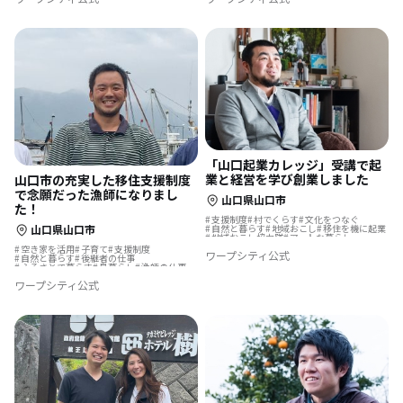
避暑地で過ごす
酪農の仕事
地域おこし協力隊に聞いてみた
「山口起業カレッジ」受講で起
業と経営を学び創業しました
山口市の充実した移住支援制度
で念願だった漁師になりまし
山口県山口市
た！
支援制度
村でくらす
文化をつなぐ
自然と暮らす
地域おこし
移住を機に起業
山口県山口市
地域おこし協力隊
アートな暮らし
島暮らし
漁師の仕事
まちづくり
空き家を活用
子育て
支援制度
ワープシティ公式
伝統をつなぐ
温泉の近く
自然と暮らす
後継者の仕事
ふるさとで暮らす
島暮らし
漁師の仕事
転勤を機に移住
ワープシティ公式