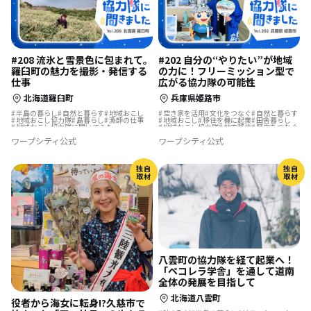
#208 流氷と雪景色に包まれて。
#202 自分の“やりたい”が地域
羅臼町の魅力を撮影・発信する
の力に！フリーミッション型で
仕事
広がる協力隊の可能性
北海道羅臼町
兵庫県姫路市
半島の暮らし
自然と暮らす
地域おこし
空き家を活用
文化をつなぐ
自然と暮らす
地域おこし協力隊
島暮らし
漁師の仕事
地域おこし
移住を機に起業
田舎暮らし
地域おこし協力隊に聞いてみた
地域おこし協力隊
地方移住
歴史をつむぐ
ものづくり
漁師の仕事
ワープシティ公式
ワープシティ公式
地域おこし協力隊に聞いてみた
海のそばの暮らし
独自
独自
取材
取材
八雲町の協力隊を経て起業へ！
「ペコレラ学舎」を通して道南
全体の発展を目指して
北海道八雲町
役者から海女に転身!?久慈市で