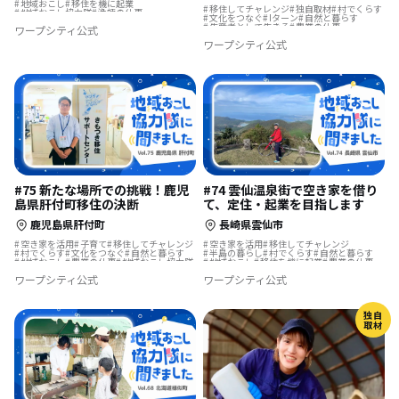
地域おこし
移住を機に起業
移住してチャレンジ
独自取材
村でくらす
地域おこし協力隊
漁師の仕事
文化をつなぐ
Iターン
自然と暮らす
地域おこし協力隊に聞いてみた
生産者として生きる
農業の仕事
ワープシティ公式
海のそばの暮らし
後継者の仕事
地方移住
歴史をつむぐ
ワープシティ公式
漁師の仕事
集落で暮らす
#75 新たな場所での挑戦！鹿児
#74 雲仙温泉街で空き家を借り
島県肝付町移住の決断
て、定住・起業を目指します
鹿児島県肝付町
長崎県雲仙市
空き家を活用
子育て
移住してチャレンジ
空き家を活用
移住してチャレンジ
村でくらす
文化をつなぐ
自然と暮らす
半島の暮らし
村でくらす
自然と暮らす
地域おこし
農業の仕事
地域おこし協力隊
地域おこし
移住を機に起業
農業の仕事
お試し移住
島暮らし
漁師の仕事
地域おこし協力隊
島暮らし
漁師の仕事
ワープシティ公式
ワープシティ公式
サーフィンのある暮らし
結婚を機に移住
温泉の近く
地域おこし協力隊に聞いてみた
地域おこし協力隊に聞いてみた
海のそばの暮らし
独自
取材