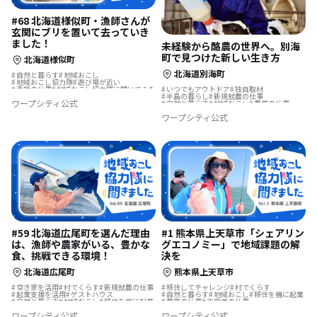
#68 北海道様似町・漁師さんが
玄関にブリを置いて去っていき
ました！
未経験から酪農の世界へ。別海
町で見つけた新しい生き方
北海道様似町
北海道別海町
自然と暮らす
地域おこし
地域おこし協力隊
遊び場が近い
いつでもアウトドア
独自取材
漁師の仕事
地域おこし協力隊に聞いてみた
半島の暮らし
新規就農の仕事
ワープシティ公式
自然と暮らす
地域おこし
農業の仕事
地域おこし協力隊
地方移住
島暮らし
ワープシティ公式
漁師の仕事
酪農の仕事
#59 北海道広尾町を選んだ理由
#1 熊本県上天草市「シェアリン
は、漁師や農家がいる、豊かな
グエコノミー」で地域課題の解
食、挑戦できる環境！
決を
北海道広尾町
熊本県上天草市
空き家を活用
村でくらす
新規就農の仕事
移住してチャレンジ
村でくらす
起業支援を活用
ゲストハウス
自然と暮らす
地域おこし
移住を機に起業
自然と暮らす
地域おこし
移住を機に起業
農業の仕事
後継者の仕事
スローな暮らし
地域おこし協力隊
地域おこし協力隊
島暮らし
漁師の仕事
ワープシティ公式
ワープシティ公式
ふるさとで暮らす
漁師の仕事
まちづくり
地域おこし協力隊に聞いてみた