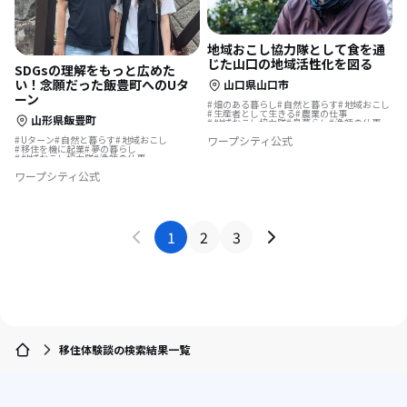
地域おこし協力隊として食を通
じた山口の地域活性化を図る
SDGsの理解をもっと広めた
い！念願だった飯豊町へのUタ
山口県山口市
ーン
畑のある暮らし
自然と暮らす
地域おこし
生産者として生きる
農業の仕事
山形県飯豊町
地域おこし協力隊
島暮らし
漁師の仕事
地域を活性化
Uターン
自然と暮らす
地域おこし
ワープシティ公式
移住を機に起業
夢の暮らし
地域おこし協力隊
漁師の仕事
結婚を機に移住
ワープシティ公式
1
2
3
移住体験談の検索結果一覧