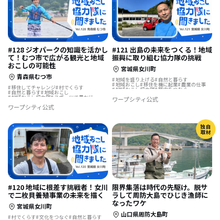
#128 ジオパークの知識を活かし
#121 出島の未来をつくる！地域
て！むつ市で広がる観光と地域
振興に取り組む協力隊の挑戦
おこしの可能性
宮城県女川町
青森県むつ市
地域を盛り上げる
自然と暮らす
地域おこし
移住を機に起業
農業の仕事
移住してチャレンジ
村でくらす
地域おこし協力隊
歴史をつむぐ
自然と暮らす
地域おこし
お試し移住
島暮らし
漁師の仕事
地域おこし協力隊
スポーツで豊かに
ワープシティ公式
地域おこし協力隊に聞いてみた
漁師の仕事
地域おこし協力隊に聞いてみた
ワープシティ公式
独自
取材
限界集落は時代の先駆け。脱サ
#120 地域に根差す挑戦者！女川
ラして周防大島でひじき漁師に
で二枚貝養殖事業の未来を描く
なったワケ
宮城県女川町
山口県周防大島町
村でくらす
文化をつなぐ
自然と暮らす