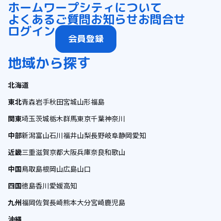
ホーム
ワープシティについて
よくあるご質問
お知らせ
お問合せ
ログイン
会員登録
地域から探す
北海道
東北
青森
岩手
秋田
宮城
山形
福島
関東
埼玉
茨城
栃木
群馬
東京
千葉
神奈川
中部
新潟
富山
石川
福井
山梨
長野
岐阜
静岡
愛知
近畿
三重
滋賀
京都
大阪
兵庫
奈良
和歌山
中国
鳥取
島根
岡山
広島
山口
四国
徳島
香川
愛媛
高知
九州
福岡
佐賀
長崎
熊本
大分
宮崎
鹿児島
沖縄