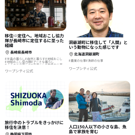
移住⇨定住へ。地域おこし協力
隊が長崎市に定住するに至った
洞爺湖町に移住して「人間」と
経緯
いう動物になった感じです
長崎県長崎市
北海道洞爺湖町
半島の暮らし
自然と暮らす
地域おこし
農業の仕事
漁師の仕事
地域おこし協力隊
アートな暮らし
ふるさとで暮らす
島暮らし
漁師の仕事
ワープシティ公式
ワープシティ公式
旅行中のトラブルをきっかけに
人口150人以下の小さな島、魚
移住を決意！
島で家族を育む
静岡県下田市