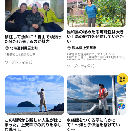
維和島の秘めたる可能性は大き
い！島の魅力を発信していきた
移住して漁師に！自由で頑張っ
い
た分だけ稼げるのが魅力
熊本県上天草市
北海道利尻富士町
空き家を活用
移住してチャレンジ
島暮らし
漁師の仕事
畑のある暮らし
自然と暮らす
地域おこし
移住を機に起業
農業の仕事
ワープシティ公式
地域おこし協力隊
スポーツで豊かに
ワープシティ公式
島暮らし
漁師の仕事
独自
取材
水族館をつくる夢に向かっ
この場所から新しい人生がはじ
て！〜海と子供達を繋げてい
まった。上天草での釣りを楽し
く〜
む暮らし