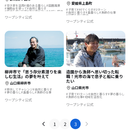
愛媛県上島町
空き家を活用
畑のある暮らし
田園風景
補助金を使って
自然と暮らす
子育て
村でくらす
Uターン
移住を機に起業
遊び場が近い
お試し移住
自然と暮らす
島暮らし
漁師の仕事
島暮らし
リノベーション・リフォームして
結婚を機に移住
ワープシティ公式
漁師の仕事
ワープシティ公式
柳井市で「思う存分素潜りを楽
造園から漁師へ思い切った転
しむ生活」の夢を叶えて
職！光市の海で息子と船に乗り
たい
山口県柳井市
山口県光市
移住してチャレンジ
自然と暮らす
夢の暮らし
島暮らし
漁師の仕事
子育て
Iターン
自然と暮らす
夢の暮らし
漁師の仕事
地域を活性化
ワープシティ公式
ワープシティ公式
1
2
3