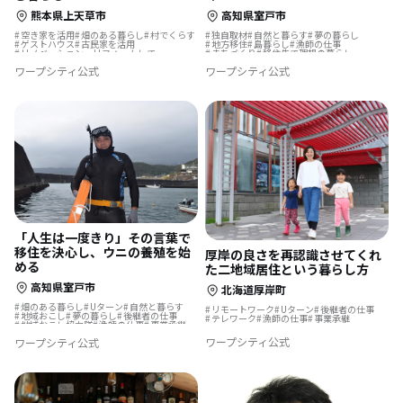
高知県室戸市
熊本県上天草市
独自取材
自然と暮らす
夢の暮らし
空き家を活用
畑のある暮らし
村でくらす
地方移住
島暮らし
漁師の仕事
ゲストハウス
古民家を活用
まちづくり
移住先で理想の暮らし
リノベーション・リフォームして
漁師の仕事
海のそばの暮らし
ワープシティ公式
ワープシティ公式
「人生は一度きり」その言葉で
移住を決心し、ウニの養殖を始
厚岸の良さを再認識させてくれ
める
た二地域居住という暮らし方
高知県室戸市
北海道厚岸町
畑のある暮らし
Uターン
自然と暮らす
リモートワーク
Uターン
後継者の仕事
地域おこし
夢の暮らし
後継者の仕事
テレワーク
漁師の仕事
事業承継
地域おこし協力隊
漁師の仕事
事業承継
ワープシティ公式
ワープシティ公式