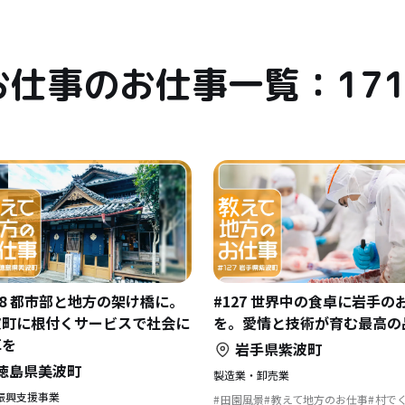
お仕事のお仕事一覧：17
28 都市部と地方の架け橋に。
#127 世界中の食卓に岩手の
波町に根付くサービスで社会に
を。愛情と技術が育む最高の
革を
岩手県紫波町
徳島県美波町
製造業・卸売業
振興支援事業
田園風景
教えて地方のお仕事
村で