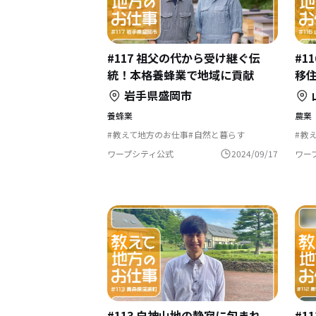
#117 祖父の代から受け継ぐ伝
#1
統！本格養蜂業で地域に貢献
移
岩手県盛岡市
養蜂業
農業
教えて地方のお仕事
自然と暮らす
教
歴史をつむぐ
コ
生
ワープシティ公式
2024/09/17
ワー
#113 白神山地の静寂に包まれ
#1