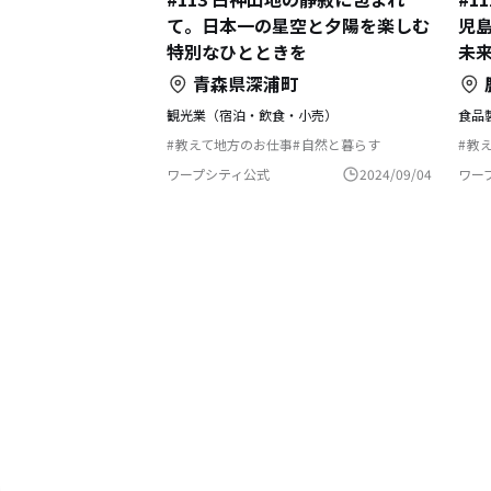
て。日本一の星空と夕陽を楽しむ
児
特別なひとときを
未
青森県深浦町
観光業（宿泊・飲食・小売）
食品
教えて地方のお仕事
自然と暮らす
教
農業の仕事
漁師の仕事
後
ふ
ワープシティ公式
2024/09/04
ワー