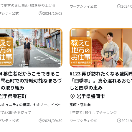
文化をつなぐ
自然と暮らす
えて地方のお仕事
地域を盛り上げる
生産者として生きる
農業の仕事
ワープシティ公式
2024/
暮らし
プシティ公式
2024/10/03
24 移住者だからこそできるこ
#123 再び訪れたくなる盛岡
。雫石町での持続可能なまちづ
「四季亭」。真心溢れるおも
りの取り組み
しと四季の恵み
岩手県雫石町
岩手県盛岡市
地域コミュニティの構築、セミナー、イベント開催、施設管理など
旅館・宿泊業
育て
補助金を使って
子育て
移住してチャレンジ
えて地方のお仕事
村でくらす
教えて地方のお仕事
村でくらす
域おこし
農業の仕事
田舎暮らし
自然と暮らす
田舎暮らし
温泉の近
プシティ公式
2024/09/30
ワープシティ公式
2024/
の暮らし
地域おこし協力隊
まちづくり
婚を機に移住
温泉の近く