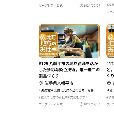
移住を機に起業
教
ワープシティ公式
2024/10/07
島
ワー
#125 八幡平市の地熱資源を活か
#1
した多彩な染色技術。唯一無二の
と
製品づくり
く
岩手県八幡平市
地熱蒸気を活用した染色品の生産・販売
教えて地方のお仕事
文化をつなぐ
子
自然と暮らす
田舎暮らし
後継者の仕事
教
地方移住
歴史をつむぐ
アートな暮らし
地
ワープシティ公式
2024/09/30
ワー
結婚を機に移住
温泉の近く
夢
結