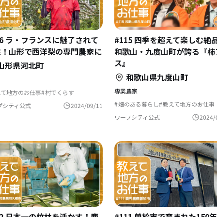
16 ラ・フランスに魅了されて
#115 四季を超えて楽しむ絶
住！山形で西洋梨の専門農家に
和歌山・九度山町が誇る『柿
ス』
山形県河北町
和歌山県九度山町
専業農家
えて地方のお仕事
村でくらす
ンパクトな暮らし
自然と暮らす
産者として生きる
農業の仕事
畑のある暮らし
教えて地方のお仕事
プシティ公式
2024/09/11
村でくらす
新規就農の仕事
自然と
移住を機に起業
農業の仕事
田舎暮
ワープシティ公式
2024/
ふるさとで暮らす
12 日本一の竹林を活かす！鹿
#111 曽於市で育まれた150