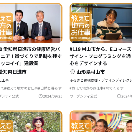
20 愛知県日進市の健康経営パ
#119 村山市から、Eコマー
オニア！街づくりで足跡を残す
ザイン・プログラミングを通
カッコイイ」建設業
心をデザインする
愛知県日進市
山形県村山市
土工事
育て
教えて地方のお仕事
自然と暮らす
教えて地方のお仕事
村でくらす
住を機に起業
農業の仕事
文化をつなぐ
自然と暮らす
ポーツで豊かに
遊び場が近い
生産者として生きる
農業の仕事
プシティ公式
2024/09/25
ワープシティ公式
2024/
歴史をつむぐ
ふるさとで暮らす
温泉の近く