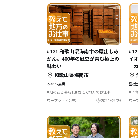
#121 和歌山県海南市の蔵出しみ
#1
かん。400年の歴史が育む極上の
イ
味わい
「
和歌山県海南市
みかん農業
重機
畑のある暮らし
教えて地方のお仕事
子
文化をつなぐ
Uターン
自然と暮らす
移
農業の仕事
後継者の仕事
歴史をつむぐ
ス
ワープシティ公式
2024/09/26
ワー