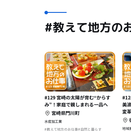
#教えて地方の
#129 宮崎の太陽が育む“からす
#1
み”！家庭で親しまれる一品へ
美
変
宮崎県門川町
水産加工業
地域
教えて地方のお仕事
自然と暮らす