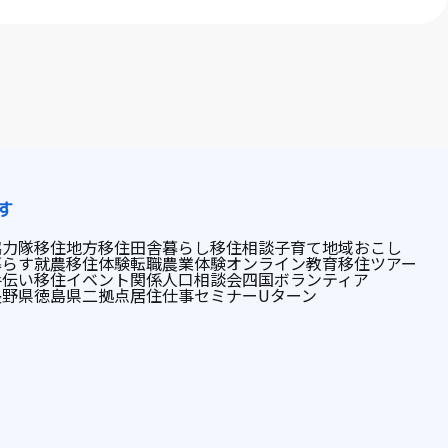
す
協力隊
移住
地方移住
田舎暮らし
移住相談
子育て
地域おこし
暮らす
就農
移住体験
転職
農業体験
オンライン
教育
移住ツアー
手伝い
移住イベント
関係人口
相談会
四国
ボランティア
長野県
徳島県
二拠点居住
仕事
セミナー
Uターン