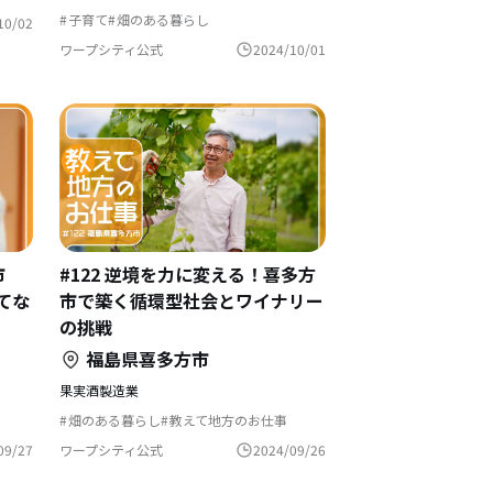
子育て
畑のある暮らし
10/02
教えて地方のお仕事
文化をつなぐ
自然と暮らす
農業の仕事
田舎暮らし
ワープシティ公式
2024/10/01
島暮らし
市
#122 逆境を力に変える！喜多方
てな
市で築く循環型社会とワイナリー
の挑戦
福島県喜多方市
果実酒製造業
畑のある暮らし
教えて地方のお仕事
農業の仕事
田舎暮らし
島暮らし
く
地域を活性化
09/27
ワープシティ公式
2024/09/26