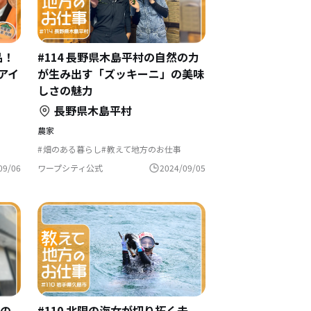
#114 長野県木島平村の自然の力
品！
が生み出す「ズッキーニ」の美味
アイ
しさの魅力
長野県木島平村
農家
畑のある暮らし
教えて地方のお仕事
村でくらす
自然と暮らす
暮らす
生産者として生きる
農業の仕事
らし
ワープシティ公式
2024/09/05
09/06
田舎暮らし
島暮らし
年の
#110 北限の海女が切り拓く未