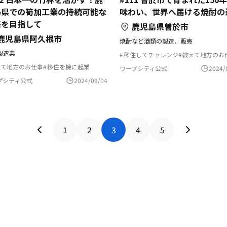
島県での筍加工業の持続可能な
味わい、世界へ届ける焼酎の
来を目指して
鹿児島県曽於市
鹿児島県阿久根市
焼酎など酒類の製造、販売
製造業
移住してチャレンジ
教えて地方のお
自然と暮らす
ふるさとで暮らす
島
えて地方のお仕事
移住を機に起業
ワープシティ公式
2024/
継者の仕事
歴史をつむぐ
るさとで暮らす
島暮らし
温泉の近く
プシティ公式
2024/09/04
1
2
3
4
5