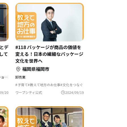
スとデ
#118 パッケージが商品の価値を
して
変える！日本の繊細なパッケージ
文化を世界へ
福岡県福岡市
ふるさと納税支援・デザインディレクション・デジタル推進
卸売業
子育て
教えて地方のお仕事
文化をつなぐ
コンパクトな暮らし
自然と暮らす
生産者として生きる
田舎暮らし
島暮らし
09/20
ワープシティ公式
2024/09/19