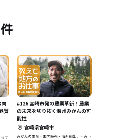
1件
お肉
#126 宮崎市発の農業革新！農業
品質
の未来を切り拓く温州みかんの可
能性
宮崎県宮崎市
みかんの生産・国内販売・海外輸出、・みかん（加工食）卸事業
くらす