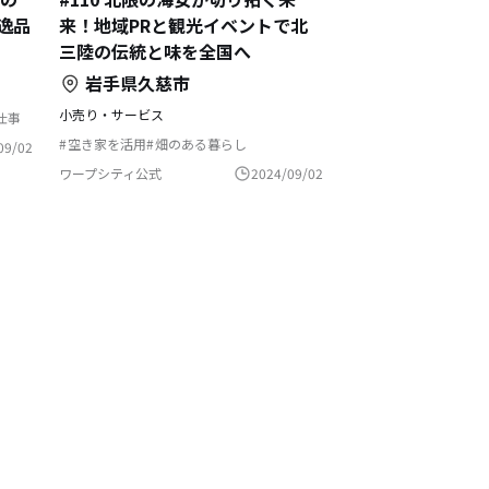
逸品
来！地域PRと観光イベントで北
三陸の伝統と味を全国へ
岩手県久慈市
小売り・サービス
仕事
暮らし
空き家を活用
畑のある暮らし
09/02
二足のわらじ
教えて地方のお仕事
文化をつなぐ
自然と暮らす
地域おこし
ワープシティ公式
2024/09/02
地域おこし協力隊
ふるさとで暮らす