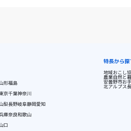
特長から探
地域おこし
農業
自然と
安曇野市
お
山形
福島
北アルプス
東京
千葉
神奈川
山梨
長野
岐阜
静岡
愛知
兵庫
奈良
和歌山
山口