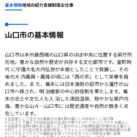
基本情報
地域の紹介
支援制度
お仕事
山口市の基本情報
山口市は本州最西端の山口県のほぼ中央に位置する県庁所
在地。豊かな自然や歴史が共存する文化都市です。室町時
代 に守護大名大内弘世が本拠としたことで発展し、その
後の大 内義興・義隆の頃には「西の京」として栄華を極
めました。ま た、幕末には日本海側の萩市から藩庁が山
口市へ移され、明 治維新の中心的役割を果たします。幕
末の志士や文化人も入 浴した湯田温泉、穏やかな瀬戸内
海、豊かな山々…山口市に は歴史遺産や自然が数多く点
在しています。
生産者として生きる
農業の仕事
夢の暮らし
地域おこし協力隊
ふるさとで暮らす
自給自足の生活
子育て
Jターン
コンパクトな暮らし
古民家を活用
畑のある暮らし
二足のわらじ
支援制度
狩猟のある暮らし
村でくらす
空き家を活用
移住してチャレンジ
田園風景
新規就農の仕事
いつでもアウトドア
補助金を使って
文化をつなぐ
移住を機に起業
スローな暮らし
アートな暮らし
ものづくり
Uターン
Iターン