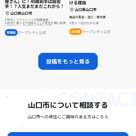
屋さん」に！40歳前半は超若
ける理由
手！？人生まだまだこれから！
山口県山口市
山口県山口市
食品の製造・加工・販売業
移住してチャレンジ
田園風景
自然と暮らす
地域おこし
移住を機に起業
教えて地方のお仕事
地域おこし協力隊
古民家を活用
地域おこし協力隊に聞いてみた
ワープシティ公式
お仕事
ワープシティ公式
体験談
投稿をもっと見る
山口市
について相談する
山口市への移住にご興味のある方はこちら