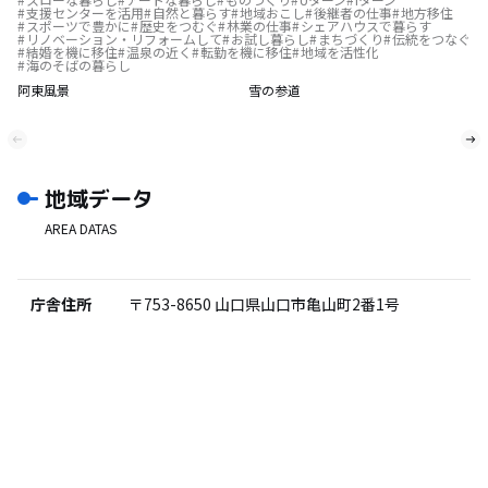
支援センターを活用
自然と暮らす
地域おこし
後継者の仕事
地方移住
スポーツで豊かに
歴史をつむぐ
林業の仕事
シェアハウスで暮らす
リノベーション・リフォームして
お試し暮らし
まちづくり
伝統をつなぐ
結婚を機に移住
温泉の近く
転勤を機に移住
地域を活性化
海のそばの暮らし
阿東風景
雪の参道
地域データ
AREA DATAS
庁舎住所
〒753-8650
山口県山口市亀山町2番1号