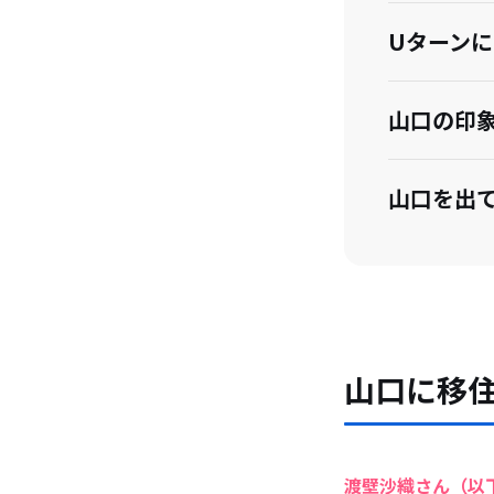
Uターン
山口の印
山口を出
Uターン
今後の展
山口に移
移住を考
渡壁沙織さん（以