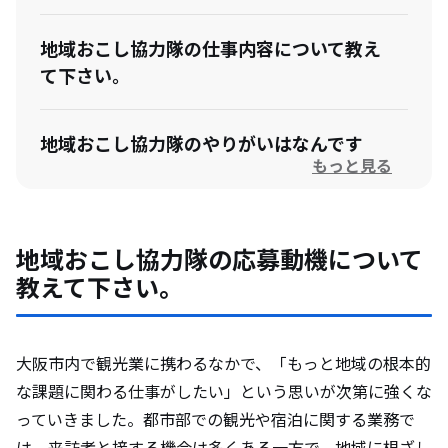
地域おこし協力隊の仕事内容について教え
て下さい。
地域おこし協力隊のやりがいはなんです
もっと見る
か？
地域おこし協力隊になって想定外だったこ
地域おこし協力隊の応募動機について
とを教えて下さい。
教えて下さい。
卒隊後のビジョンがある場合は教えて下さ
い。
大阪市内で観光業に携わるなかで、「もっと地域の根本的
な課題に関わる仕事がしたい」という思いが次第に強くな
っていきました。都市部での観光や宿泊に関する業務で
美浜町の住民と触れ合った際の印象と、エ
は、来訪者と接する機会は多くある一方で、地域に根ざし