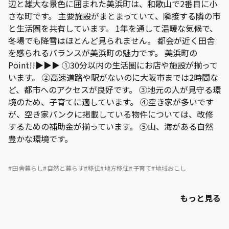
辺と雄大な景色に囲まれた美浜町は、和歌山で2番目に小
さな町です。 主要施設がまとまっていて、隣接する隣の市
と生活圏を共有しています。 1年を通して温暖な気候で、
冬場でも降雪はほとんど見られません。 都会が近く田舎
を感られるバランスが美浜町の魅力です。 美浜町の
Point!!▶▶▶ ①30分以内の生活圏にお店や施設が揃って
います。 ②高速道路や駅がないのに大阪市までは2時間な
ど、都市へのアクセスが良好です。 ③地元の人が見守る環
境のため、子育てに適しています。 ④空き家が多いです
が、空き家バンクに掲載している物件については、改修
するための補助金が揃っています。 ⑤山、海がある自然
豊かな環境です。
田舎暮らし
自然と暮らす
移住
地方移住
子育て
地域おこし
もっと見る