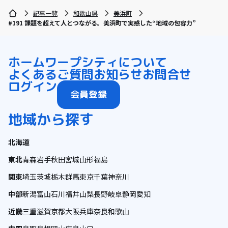
記事一覧
和歌山県
美浜町
#191 課題を超えて人とつながる。美浜町で実感した“地域の包容力”
ホーム
ワープシティについて
よくあるご質問
お知らせ
お問合せ
ログイン
会員登録
地域から探す
北海道
東北
青森
岩手
秋田
宮城
山形
福島
関東
埼玉
茨城
栃木
群馬
東京
千葉
神奈川
中部
新潟
富山
石川
福井
山梨
長野
岐阜
静岡
愛知
近畿
三重
滋賀
京都
大阪
兵庫
奈良
和歌山