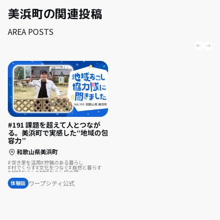
美浜町の関連投稿
AREA POSTS
#191 課題を超えて人とつなが
る。美浜町で実感した“地域の包
容力”
和歌山県美浜町
空き家を活用
狩猟のある暮らし
村でくらす
文化をつなぐ
自然と暮らす
地域おこし
地域おこし協力隊
古民家を活用
歴史をつむぐ
地域おこし協力隊に聞いてみた
ワープシティ公式
体験談