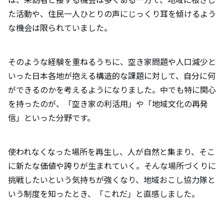
ピソードも添えて教えて下さい。
た活動や、住民一人ひとりの声にじっくり耳を傾けるよう
な機会は限られていました。
美浜町の魅力について教えて下さい。（自
然やグルメ、オススメスポットなど）
そのような経験を重ねるうちに、空き家問題や人口減少と
いった日本各地が抱える構造的な課題に対して、自分に何
移住を検討している方にメッセージをお願
ができるのかを考えるようになりました。中でも特に関心
いします。
を持ったのが、「空き家の利活用」や「地域文化の再発
信」といった分野です。
使われなくなった場所を再生し、人が自然と集まり、そこ
に新たな価値や誇りが生まれていく――。そんな場所づくりに
挑戦したいという気持ちが強くなり、地域おこし協力隊と
いう制度を知ったとき、「これだ」と直感しました。