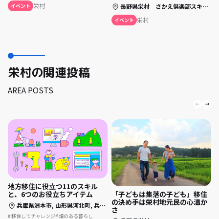
栄村
イベント
長野県栄村 さかえ倶楽部スキー場
栄村
イベント
栄村の関連投稿
AREA POSTS
地方移住に役立つ11のスキル
「子どもは集落の子ども」移住
と、6つのお役立ちアイテム
の決め手は栄村地元民の心温か
兵庫県洲本市,
山形県河北町,
兵庫県丹波篠山市,
静岡県浜松市,
大分県津久見
さ
移住してチャレンジ
畑のある暮らし