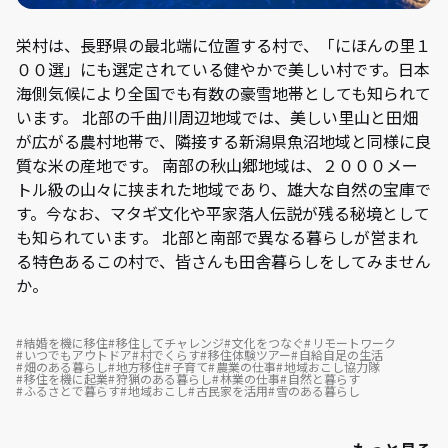
栄村は、長野県の最北端に位置する村で、「にほんの里１
００選」にも選定されている健やかで美しい村です。日本
海側気候により全国でも有数の豪雪地帯としても知られて
います。 北部の千曲川周辺地域では、美しい里山と田畑
が広がる農村地帯で、隣接する新潟県魚沼地域と同様に良
質な米の産地です。 南部の秋山郷地域は、２０００メー
トル級の山々に挟まれた地域であり、雄大な自然の宝庫で
す。今なお、マタギ文化や平家落人伝説が残る秘境として
も知られています。 北部と南部で異なる暮らしが営まれ
る特色あるこの村で、皆さんも田舎暮らしをしてみません
か。
結婚を機に移住
移住してチャレンジ
文化をつなぐ
リモートワーク
いつでもアウトドア
村でくらす
移住体験ツアー
自給自足の生活
畑のある暮らし
地方移住
子育て
農業の仕事
地域おこし協力隊
移住を機に起業
狩猟のある暮らし
林業の仕事
自然と暮らす
ふるさとで暮らす
地域おこし
古民家を活用
雪のある暮らし