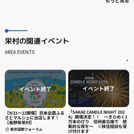
もっと見る
栄村の関連イベント
AREA EVENTS
「SAKAE CANDLE NIGHT 202
【9/21～22開催】日本全国ふる
4」開催決定！！ ～きらめく1
さとマルシェに出店します！
万本の灯り 信州最北端で 感
【長野県栄村】
動的な夜を～ ※移住相談も受
東京国際フォーラム
け付けます