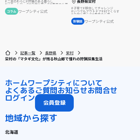
長野県栄村
二足のわらじ
狩猟のある暮らし
リモートワーク
自然と暮らす
農業の仕事
地方移住
林業の仕事
子育て
移住してチャレンジ
ワープシティ公式
いつでもアウトドア
村でくらす
コラム
自然と暮らす
農業の仕事
スポーツで豊かに
結婚を機に移住
ワープシティ公式
体験談
記事一覧
長野県
栄村
栄村の「マタギ文化」が残る秋山郷で憧れの狩猟採集生活
ホーム
ワープシティについて
よくあるご質問
お知らせ
お問合せ
ログイン
会員登録
地域から探す
北海道