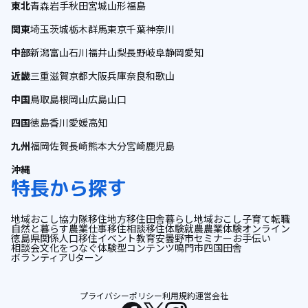
東北
青森
岩手
秋田
宮城
山形
福島
関東
埼玉
茨城
栃木
群馬
東京
千葉
神奈川
中部
新潟
富山
石川
福井
山梨
長野
岐阜
静岡
愛知
近畿
三重
滋賀
京都
大阪
兵庫
奈良
和歌山
中国
鳥取
島根
岡山
広島
山口
四国
徳島
香川
愛媛
高知
九州
福岡
佐賀
長崎
熊本
大分
宮崎
鹿児島
沖縄
特長から探す
地域おこし協力隊
移住
地方移住
田舎暮らし
地域おこし
子育て
転職
自然と暮らす
農業
仕事
移住相談
移住体験
就農
農業体験
オンライン
徳島県
関係人口
移住イベント
教育
安曇野市
セミナー
お手伝い
相談会
文化をつなぐ
体験型コンテンツ
鳴門市
四国
田舎
ボランティア
Uターン
プライバシーポリシー
利用規約
運営会社