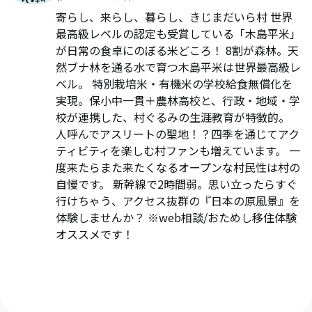
寄らし、来らし、暮らし、きじまだいら村 世界
最高級レベルの認定も受賞している「木島平米」
が日常の食卓にのぼる米どころ！ 8割が森林。天
然ブナ林を通る水で育つ木島平米は世界最高級レ
ベル。 特別栽培米・有機米の学校給食無償化を
実現。保小中一貫＋農林高校と、行政・地域・学
校が連携した、村ぐるみの生涯教育が特徴的。
人呼んでアスリートの聖地！？四季を通じてアク
ティビティを楽しむ村ファンも増えています。 一
度来たらまた来たくなるオープンな村民性は村の
自慢です。 新幹線で2時間弱。思い立ったらすぐ
行けちゃう、アクセス抜群の『日本の原風景』を
体験しませんか？ ※web相談/おためし移住体験
オススメです！