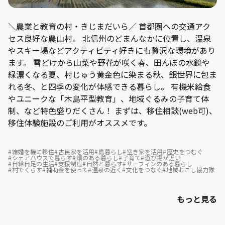
＼農業と教育の村・きじまだいら／ 首都圏への交通アク
セス良好な農山村。 北信州のどまんなかに位置し、温泉
やスキー場などアクティビティ好きにも贅沢な環境があり
ます。 雪どけから山菜や野花が咲く春、田んぼの水鏡や
緑濃くなる夏、村じゅう黄金色に染まる秋、銀世界に包ま
れる冬、と四季の変化が体感できる暮らし。 有機米給食
やユニークな「木島平型教育」、地域ぐるみの子育て体
制、など特色盛りだくさん！ まずは、移住相談(web可)、
移住体験施設のご利用がオススメです。
結婚を機に移住
古民家を活用
島暮らし
空き家を活用
歴史をつむぐ
シェアハウスで暮らす
畑のある暮らし
子育て
遊び場が近い
自給自足の生活
支援制度
自然と暮らす
サーフィンのある暮らし
村でくらす
補助金を使って
温泉の近く
文化をつなぐ
地域おこし協力隊
もっと見る