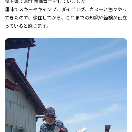
埼玉県で28年間保育士をしていました。
趣味でスキーやキャンプ、ダイビング、カヌーと色々やっ
地域とのつながりはどうしていますか？地
てきたので、移住してから、これまでの知識や経験が役立
域の人たちの印象は？
っていると感じます。
どんな時に木島平村に移住してよかったと
思いますか？暮らして感じる魅力は？
移住して驚いたことはなんですか？また、
困ったことはありますか？
木島平村の子育て環境について感じること
は?
お気に入りの場所や好きな地域食につい