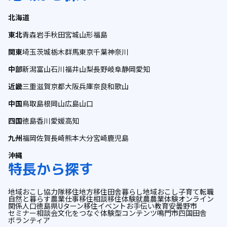
北海道
東北
青森
岩手
秋田
宮城
山形
福島
関東
埼玉
茨城
栃木
群馬
東京
千葉
神奈川
中部
新潟
富山
石川
福井
山梨
長野
岐阜
静岡
愛知
近畿
三重
滋賀
京都
大阪
兵庫
奈良
和歌山
中国
鳥取
島根
岡山
広島
山口
四国
徳島
香川
愛媛
高知
九州
福岡
佐賀
長崎
熊本
大分
宮崎
鹿児島
沖縄
特長から探す
地域おこし協力隊
移住
地方移住
田舎暮らし
地域おこし
子育て
転職
自然と暮らす
農業
仕事
移住相談
移住体験
就農
農業体験
オンライン
関係人口
徳島県
Uターン
移住イベント
お手伝い
教育
安曇野市
セミナー
相談会
文化をつなぐ
体験型コンテンツ
鳴門市
四国
田舎
ボランティア