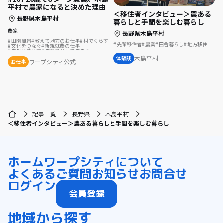
平村で農家になると決めた理由
＜移住者インタビュー＞農ある
長野県木島平村
暮らしと手間を楽しむ暮らし
農家
長野県木島平村
田園風景
教えて地方のお仕事
村でくらす
先輩移住者
農業
田舎暮らし
地方移住
文化をつなぐ
新規就農の仕事
自然と暮らす
生産者として生きる
農業の仕事
後継者の仕事
木島平村
体験談
ワープシティ公式
お仕事
記事一覧
長野県
木島平村
＜移住者インタビュー＞農ある暮らしと手間を楽しむ暮らし
ホーム
ワープシティについて
よくあるご質問
お知らせ
お問合せ
ログイン
会員登録
地域から探す