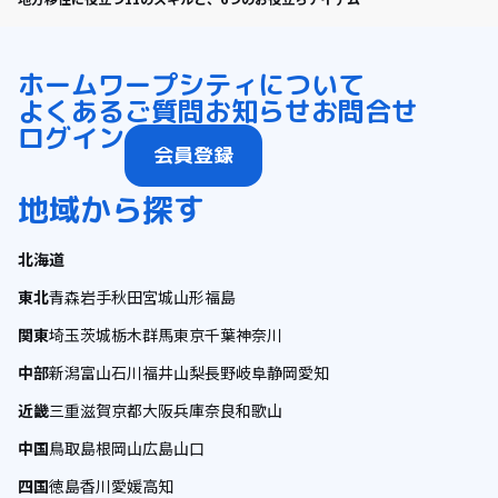
ホーム
ワープシティについて
よくあるご質問
お知らせ
お問合せ
ログイン
会員登録
地域から探す
北海道
東北
青森
岩手
秋田
宮城
山形
福島
関東
埼玉
茨城
栃木
群馬
東京
千葉
神奈川
中部
新潟
富山
石川
福井
山梨
長野
岐阜
静岡
愛知
近畿
三重
滋賀
京都
大阪
兵庫
奈良
和歌山
中国
鳥取
島根
岡山
広島
山口
四国
徳島
香川
愛媛
高知