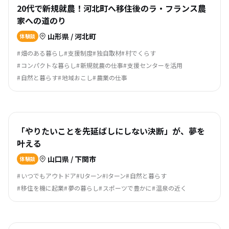
20代で新規就農！河北町へ移住後のラ・フランス農
家への道のり
山形県 / 河北町
体験談
畑のある暮らし
支援制度
独自取材
村でくらす
コンパクトな暮らし
新規就農の仕事
支援センターを活用
自然と暮らす
地域おこし
農業の仕事
「やりたいことを先延ばしにしない決断」が、夢を
叶える
山口県 / 下関市
体験談
いつでもアウトドア
Uターン
Iターン
自然と暮らす
移住を機に起業
夢の暮らし
スポーツで豊かに
温泉の近く