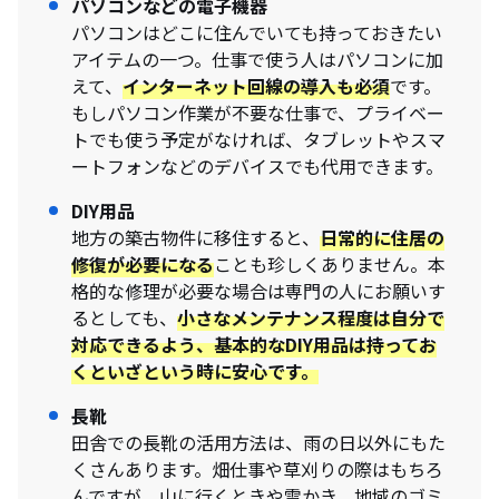
パソコンなどの電子機器
パソコンはどこに住んでいても持っておきたい
アイテムの一つ。仕事で使う人はパソコンに加
えて、
インターネット回線の導入も必須
です。
もしパソコン作業が不要な仕事で、プライベー
トでも使う予定がなければ、タブレットやスマ
ートフォンなどのデバイスでも代用できます。
DIY用品
地方の築古物件に移住すると、
日常的に住居の
修復が必要になる
ことも珍しくありません。本
格的な修理が必要な場合は専門の人にお願いす
るとしても、
小さなメンテナンス程度は自分で
対応できるよう、基本的なDIY用品は持ってお
くといざという時に安心です。
長靴
田舎での長靴の活用方法は、雨の日以外にもた
くさんあります。畑仕事や草刈りの際はもちろ
んですが、山に行くときや雪かき、地域のゴミ