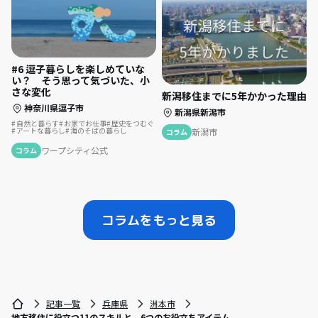
#6 逗子暮らしを楽しめていな
い？ そう思って気づいた、小
さな変化
新潟移住までに5年かかった理由
神奈川県逗子市
新潟県新潟市
自然と暮らす
お家でお仕事
歴史をつむぐ
アートな暮らし
海のそばの暮らし
新潟市
コラム
ワープシティ公式
コラム
コラムをもっと見る
記事一覧
兵庫県
洲本市
地方移住に役立つ11のスキルと、6つのお役立ちアイテム