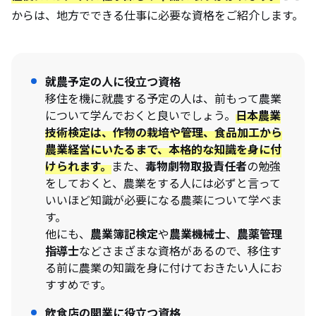
からは、地方でできる仕事に必要な資格をご紹介します。
就農予定の人に役立つ資格
移住を機に就農する予定の人は、前もって農業
について学んでおくと良いでしょう。
日本農業
技術検定
は、作物の栽培や管理、食品加工から
農業経営にいたるまで、本格的な知識を身に付
けられます。
また、
毒物劇物取扱責任者
の勉強
をしておくと、農業をする人には必ずと言って
いいほど知識が必要になる農薬について学べま
す。
他にも、
農業簿記検定
や
農業機械士
、
農薬管理
指導士
などさまざまな資格があるので、移住す
る前に農業の知識を身に付けておきたい人にお
すすめです。
飲食店の開業に役立つ資格