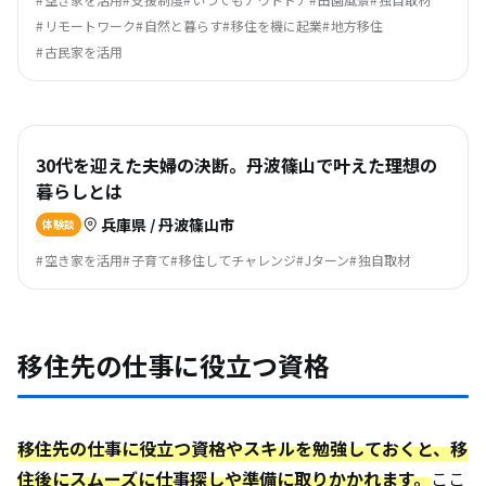
リモートワーク
自然と暮らす
移住を機に起業
地方移住
古民家を活用
30代を迎えた夫婦の決断。丹波篠山で叶えた理想の
暮らしとは
兵庫県 / 丹波篠山市
体験談
空き家を活用
子育て
移住してチャレンジ
Jターン
独自取材
移住先の仕事に役立つ資格
移住先の仕事に役立つ資格やスキルを勉強しておくと、移
住後にスムーズに仕事探しや準備に取りかかれます。
ここ