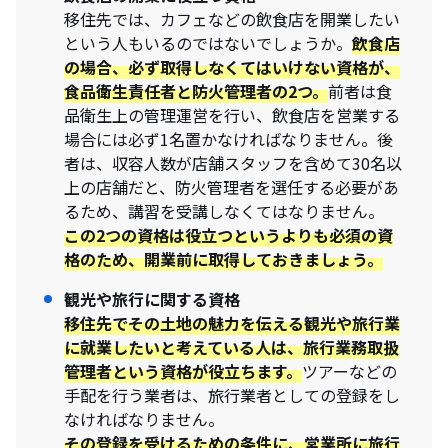
移住先では、カフェなどの飲食店を開業したい
という人もいるのではないでしょうか。
飲食店
の場合、必ず取得しなくてはいけない資格が、
食品衛生責任者
と
防火管理者
の2つ。
前者は食
品衛生上の管理運営を行い、飲食店を営業する
場合には必ず1名置かなければなりません。後
者は、収容人数が店舗スタッフを含めて30名以
上の店舗だと、防火管理者を選任する必要があ
るため、講習を受講しなくてはなりません。
この2つの資格は役立つというよりも必須の資
格のため、開業前に取得しておきましょう。
観光や旅行に関する資格
移住先でその土地の魅力を伝える観光や旅行業
に就業したいと考えている人は、
旅行業務取扱
管理者
という資格が役立ちます。
ツアーなどの
手配を行う業者は、旅行業者としての登録をし
なければなりません。
その登録を受けるための条件に、営業所に旅行