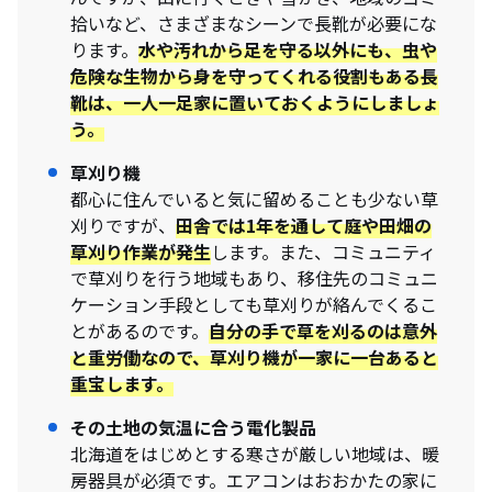
拾いなど、さまざまなシーンで長靴が必要にな
ります。
水や汚れから足を守る以外にも、虫や
危険な生物から身を守ってくれる役割もある長
靴は、一人一足家に置いておくようにしましょ
う。
草刈り機
都心に住んでいると気に留めることも少ない草
刈りですが、
田舎では1年を通して庭や田畑の
草刈り作業が発生
します。また、コミュニティ
で草刈りを行う地域もあり、移住先のコミュニ
ケーション手段としても草刈りが絡んでくるこ
とがあるのです。
自分の手で草を刈るのは意外
と重労働なので、草刈り機が一家に一台あると
重宝します。
その土地の気温に合う電化製品
北海道をはじめとする寒さが厳しい地域は、暖
房器具が必須です。エアコンはおおかたの家に