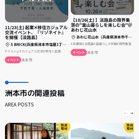
【10/26(土) 】淡路島の限界集
落の"里山暮らしを楽しむ会"＠
11/23(土) 起業✕移住カジュアル
あわじ花山水
交流イベント、『リゾネイト』
を開催【淡路島】
あわじ花山水（兵庫県洲本市千草戊60）
兵庫県
淡路島
島暮らし
体験
限界集落
S BRICK(兵庫県洲本市塩屋1丁目1-8) シェアベース
マルシェ
カジュアル交流
移住と起業
洲本市
イベント
洲本市
イベント
洲本市の関連投稿
AREA POSTS
独自
独自
取材
取材