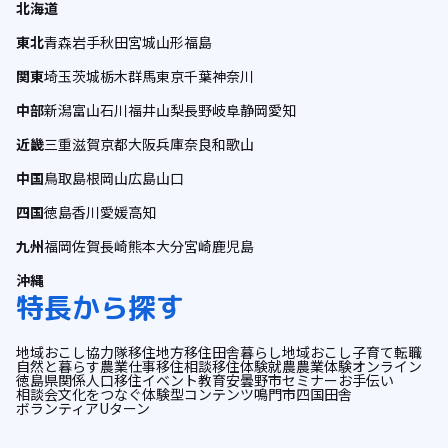
北海道
東北
青森
岩手
秋田
宮城
山形
福島
関東
埼玉
茨城
栃木
群馬
東京
千葉
神奈川
中部
新潟
富山
石川
福井
山梨
長野
岐阜
静岡
愛知
近畿
三重
滋賀
京都
大阪
兵庫
奈良
和歌山
中国
鳥取
島根
岡山
広島
山口
四国
徳島
香川
愛媛
高知
九州
福岡
佐賀
長崎
熊本
大分
宮崎
鹿児島
沖縄
特長から探す
地域おこし協力隊
移住
地方移住
田舎暮らし
地域おこし
子育て
転職
自然と暮らす
農業
仕事
移住相談
移住体験
就農
農業体験
オンライン
徳島県
関係人口
移住イベント
教育
安曇野市
セミナー
お手伝い
相談会
文化をつなぐ
体験型コンテンツ
鳴門市
四国
田舎
ボランティア
Uターン