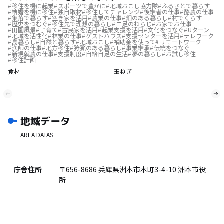
移住を機に起業
スポーツで豊かに
地域おこし協力隊
ふるさとで暮らす
結婚を機に移住
独自取材
移住してチャレンジ
後継者の仕事
酪農の仕事
集落で暮らす
空き家を活用
農業の仕事
畑のある暮らし
村でくらす
歴史をつむぐ
移住先で理想の暮らし
二足のわらじ
お家でお仕事
田園風景
子育て
古民家を活用
起業支援を活用
文化をつなぐ
Uターン
地域を活性化
林業の仕事
ゲストハウス
支援センターを活用
テレワーク
島暮らし
自然と暮らす
地域おこし
補助金を使って
リモートワーク
漁師の仕事
地方移住
狩猟のある暮らし
事業継承
伝統をつなぐ
新規就農の仕事
支援制度
自給自足の生活
夢の暮らし
お試し移住
移住計画
食材
玉ねぎ
地域データ
AREA DATAS
庁舎住所
〒656-8686
兵庫県洲本市本町3-4-10 洲本市役
所