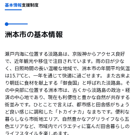
基本情報
支援制度
洲本市の基本情報
瀬戸内海に位置する淡路島は、京阪神からアクセス良好
で、近年観光や移住で注目されています。雨の日が少な
く、日照時間の長い温暖な地域で、洲本市の年間平均気温
は15.7℃と、一年を通じて快適に過ごせます。 また古来よ
り朝廷に食材を献上する「御食国」と呼ばれた淡路島。そ
の中央部に位置する洲本市は、古くから淡路島の政治・経
済の中心地であり、現在も利便性と豊かな自然が共存する
街並みです。ひとことで言えば、都市感と田舎感がちょう
ど良い感じに調和した「トカイナカ」なまちです。便利な
暮らしなら市街地エリア、自然豊かなアグリライフなら五
色エリアなど、市域内でバラエティに富んだ田舎暮らしの
ライフスタイルを楽しめます。