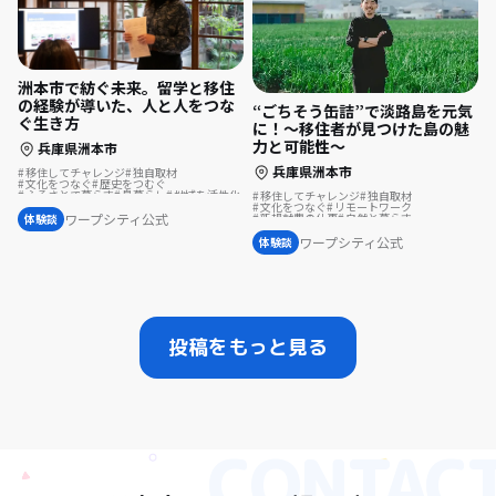
洲本市で紡ぐ未来。留学と移住
の経験が導いた、人と人をつな
“ごちそう缶詰”で淡路島を元気
ぐ生き方
に！～移住者が見つけた島の魅
力と可能性～
兵庫県洲本市
兵庫県洲本市
移住してチャレンジ
独自取材
文化をつなぐ
歴史をつむぐ
ふるさとで暮らす
島暮らし
地域を活性化
移住してチャレンジ
独自取材
文化をつなぐ
リモートワーク
ワープシティ公式
新規就農の仕事
自然と暮らす
体験談
生産者として生きる
地方移住
テレワーク
お試し移住
島暮らし
結婚を機に移住
ワープシティ公式
体験談
投稿をもっと見る