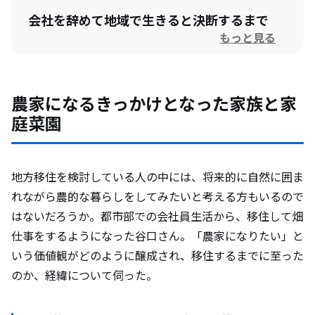
会社を辞めて地域で生きると決断するまで
もっと見る
地域おこし協力隊として洲本市へ移住
3年後を見据えて仕事の種をまく
農家になるきっかけとなった家族と家
新規就農までの流れと苦労
庭菜園
洲本市に移住してよかったこと
地方移住を検討している人の中には、将来的に自然に囲ま
廃業していた地域資源を事業承継して、地
れながら農的な暮らしをしてみたいと考える方もいるので
域と共に成長を
はないだろうか。都市部での会社員生活から、移住して畑
40年余り続いた地域資源「原木椎茸」の事業
仕事をするようになった谷口さん。「農家になりたい」と
承継の流れとは
いう価値観がどのように醸成され、移住するまでに至った
「ノウハウ」が借りられるだけではない。精神
のか、経緯について伺った。
的な安心感も得られる事業承継
先代と良好な関係をつくるコミュニケーション