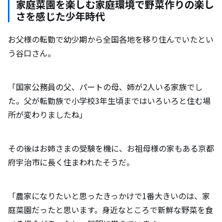
家庭菜園を楽しむ家庭環境で野菜作りの楽し
のコツとは
さを感じた少年時代
お父様の転勤で幼少期から全国各地を移り住んでいたとい
地域で、地域と共に生きる豊かさを目指す
う谷口さん。
稀少な「原木椎茸」事業を新たな形でリブラン
ディング
「国家公務員の父、パートの母、姉が2人いる家族でし
地方での挑戦に事業承継という選択肢
た。父が転勤族で小学校3年生頃まではいろいろと住む場
所が変わりましたね」
その後はお姉さまの受験を機に、お祖母様の家もある京都
府宇治市に長く住まわれたそうだ。
「農家になりたいと思ったきっかけで1番大きいのは、家
庭菜園だったと思います。身近なところで新鮮な野菜を食