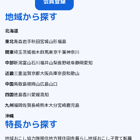
会員登録
地域から探す
北海道
東北
青森
岩手
秋田
宮城
山形
福島
関東
埼玉
茨城
栃木
群馬
東京
千葉
神奈川
中部
新潟
富山
石川
福井
山梨
長野
岐阜
静岡
愛知
近畿
三重
滋賀
京都
大阪
兵庫
奈良
和歌山
中国
鳥取
島根
岡山
広島
山口
四国
徳島
香川
愛媛
高知
九州
福岡
佐賀
長崎
熊本
大分
宮崎
鹿児島
沖縄
特長から探す
地域おこし協力隊
移住
地方移住
田舎暮らし
地域おこし
子育て
転職