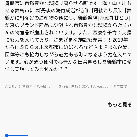
舞鶴市は自然豊かな環境で暮らせる町です。海・山・川も
ある舞鶴市には[丹後の海育成岩がき]に[丹後とり貝]、[舞
鶴かに®]などの海産物の他にも、舞鶴発祥[万願寺甘とう]
が京のブランド産品に登録され自然豊かな環境からたくさ
んの特産品が産出されています。また、医療や子育て支援
にも力を入れており、さまざまな施設も充実！！2019年
からはＳＤＧｓ未来都市に選ばれるなどさまざまな企業、
団体等とも協力しながら魅力ある町になるよう力を入れて
います。心が通う便利で心豊かな田舎暮らしを舞鶴市に移
住し実現してみませんか？？
ふるさとで暮らす
地域おこし協力隊
自然と暮らす
地域おこし
子育て
もっと見る