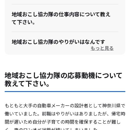
地域おこし協力隊の仕事内容について教え
て下さい。
地域おこし協力隊のやりがいはなんです
もっと見る
か？
地域おこし協力隊になって想定外だったこ
地域おこし協力隊の応募動機について
とを教えて下さい。
教えて下さい。
卒隊後のビジョンがある場合は教えて下さ
い。
もともと大手の自動車メーカーの設計者として神奈川県で
働いていました。前職はやりがいはありましたが、帰宅時
間が遅いため自分が子育ての時間を確保することが難し
舞鶴市の住民と触れ合った際の印象と、裏
く、妻のワンオペ状態が続いてしまいました。