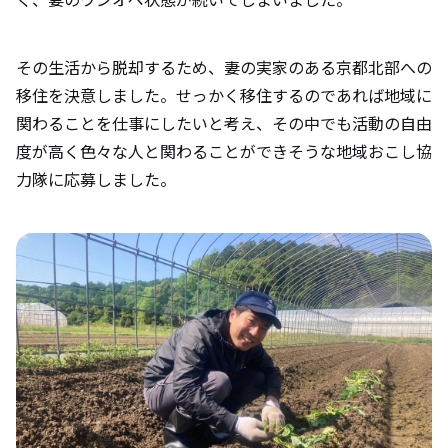
付けるエピソードについて教えて下さい。
その生活から脱却するため、妻の実家のある京都北部への
舞鶴市の魅力について教えて下さい。（自
移住を決意しました。せっかく移住するのであれば地域に
然やグルメ、オススメスポットなど）
関わることを仕事にしたいと考え、その中でも活動の自由
度が高く色々な人と関わることができそうな地域おこし協
移住を検討している方にメッセージをお願
力隊に応募しました。
いします。