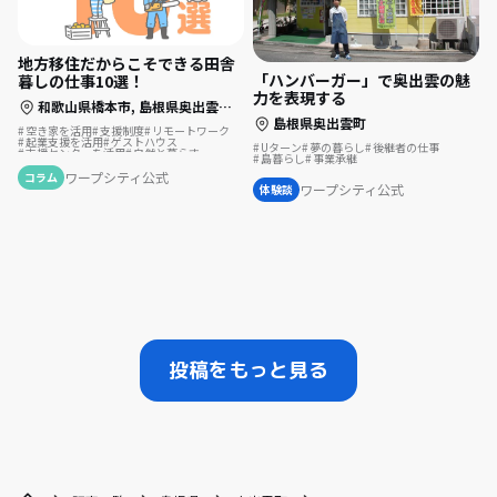
地方移住だからこそできる田舎
「ハンバーガー」で奥出雲の魅
暮しの仕事10選！
力を表現する
和歌山県橋本市,
島根県奥出雲町,
山形県尾花沢市,
長崎県壱岐市,
愛知県大治
島根県奥出雲町
空き家を活用
支援制度
リモートワーク
起業支援を活用
ゲストハウス
Uターン
夢の暮らし
後継者の仕事
支援センターを活用
自然と暮らす
島暮らし
事業承継
地域おこし
移住を機に起業
農業の仕事
後継者の仕事
地域おこし協力隊
地方移住
ワープシティ公式
コラム
林業の仕事
ふるさとで暮らす
島暮らし
ワープシティ公式
体験談
漁師の仕事
事業継承
酪農の仕事
投稿をもっと見る