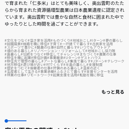
で育まれた「仁多米」はとても美味しく、奥出雲町のたた
らから育まれた資源循環型農業は日本農業遺産に認定され
ています。奥出雲町では豊かな自然と食材に囲まれた中で
ゆったりとした時間を過ごすことができます。
文化をつなぐ
空き家を活用
ものづくり
地域おこし
Iターン
夢の暮らし
田園風景
結婚を機に移住
子育て
一戸建てで暮らす
古民家を活用
スポーツで豊かに
酪農の仕事
自然と暮らす
いつでもアウトドア
畑のある暮らし
リノベーション・リフォームして
地域おこし協力隊
島暮らし
伝統をつなぐ
移住してチャレンジ
まちづくり
農業の仕事
移住を機に起業
移住計画
事業継承
Uターン
ゲストハウス
移住先で理想の暮らし
アートな暮らし
集落で暮らす
Jターン
テレワーク
地方移住
遊び場が近い
村でくらす
半島の暮らし
支援制度
歴史をつむぐ
後継者の仕事
狩猟のある暮らし
温泉の近く
生産者として生きる
事業承継
ふるさとで暮らす
支援センターを活用
林業の仕事
リモートワーク
起業支援を活用
転勤を機に移住
もっと見る