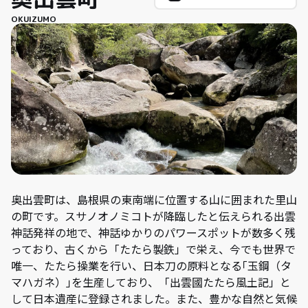
OKUIZUMO
奥出雲町は、島根県の東南端に位置する山に囲まれた里山
の町です。スサノオノミコトが降臨したと伝えられる出雲
神話発祥の地で、神話ゆかりのパワースポットが数多く残
っており、古くから「たたら製鉄」で栄え、今でも世界で
唯一、たたら操業を行い、日本刀の原料となる｢玉鋼（タ
マハガネ）｣を生産しており、「出雲國たたら風土記」と
して日本遺産に登録されました。また、豊かな自然と気候