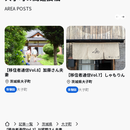
AREA POSTS
【移住者通信Vol.8】加藤さん夫
妻
【移住者通信Vol.7】しゃもりん
茨城県大子町
茨城県大子町
大子町
大子町
体験談
体験談
記事一覧
茨城県
大子町
【移住者通信Vol.3】比留間さん夫妻