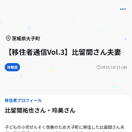
茨城県
大子町
【移住者通信Vol.3】比留間さん夫妻
体験談
2025/10/15 (水)
移住者プロフィール
比留間祐也さん・玲美
さん
子どもの小児ぜんそく改善のため大子町に移住した比留間さん夫