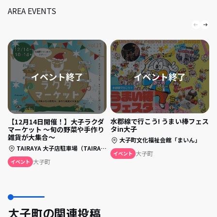
AREA EVENTS
水郡線で行こう! うまい棒フェス
【12月14日開催！】大子ラクダ
タin大子
マーケット 〜旬の野菜や手作り
雑貨が大集合〜
大子町文化福祉会館「まいん」
TAIRAYA 大子店駐車場（TAIRAYA 横）
大子町
イベント
大子町
イベント
大子町の関連投稿