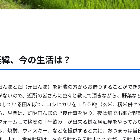
経緯、今の生活は？
んぼと畑（元田んぼ）を近隣の方からお借りすることができ
がないので、近所の皆さんに色々と教えて頂きながら、野菜な
りしている田んぼで、コシヒカリを１５０Kg（玄米、籾米併せ
ら、昼間は、畑や田んぼの野良仕事をやり、夜は畑で出来た野
フォームして格安の「千飲み」が出来る様な居酒屋をやってお
、焼酎、ウィスキー、などを提供すると共に、おつまみは当
す。また、営業時間は、夕方５時から７時までですが、７時ま