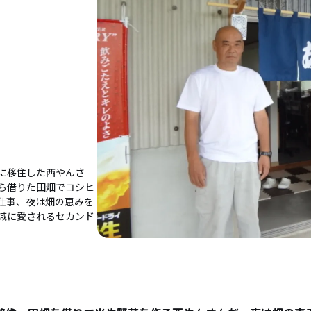
に移住した西やんさ
ら借りた田畑でコシヒ
仕事、夜は畑の恵みを
域に愛されるセカンド