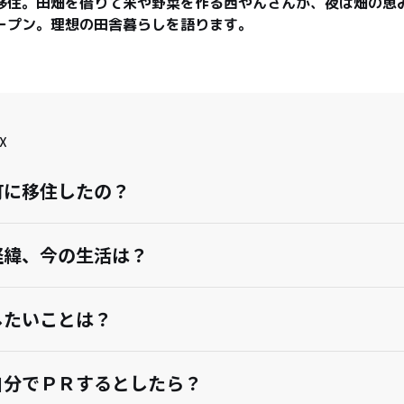
移住。田畑を借りて米や野菜を作る西やんさんが、夜は畑の恵
ープン。理想の田舎暮らしを語ります。
X
町に移住したの？
経緯、今の生活は？
したいことは？
自分でＰＲするとしたら？