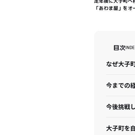
定年後に大子町へ
「あわま屋」をオ
目次
INDE
なぜ大子
今までの
今後挑戦
大子町を