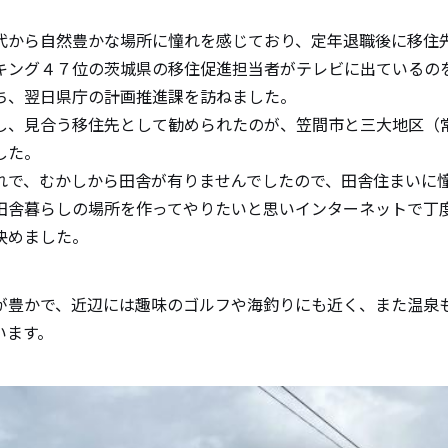
から自然豊かな場所に憧れを感じており、定年退職後に移住
キング４７位の茨城県の移住促進担当者がテレビに出ているの
ち、翌日県庁の計画推進課を訪ねました。
、見合う移住先として勧められたのが、笠間市と三大地区（
した。
で、むかしから田舎が有りませんでしたので、田舎住まいに
田舎暮らしの場所を作ってやりたいと思いインターネットで丁
決めました。
豊かで、近辺には趣味のゴルフや海釣りにも近く、また温泉
います。