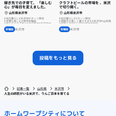
嫁ぎ先での子育て、 「楽しむ
クラフトビールの市場を 、米沢
心」が毎日を変えました。
で切り開く。
山形県米沢市
山形県米沢市
地方暮らし
米沢住
Iターン移住
地方暮らし
Uターン移住
何事も楽しむ
移住体験談
同級生が楽しく暮らすまち
米沢住
山形県
嫁ぎ先での子育て
地方移住
新田織物
困難を突破
米沢市
移住体験談
伝統
米沢暮らし
地域とのつながり
クラフトビール
米沢暮らし
米沢市
米沢市
体験談
体験談
投稿をもっと見る
記事一覧
山形県
米沢市
人生の師匠がいる米沢で、りんご百本を育てる
ホーム
ワープシティについて