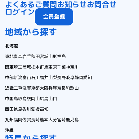
よくあるご質問
お知らせ
お問合せ
ログイン
会員登録
地域から探す
北海道
東北
青森
岩手
秋田
宮城
山形
福島
関東
埼玉
茨城
栃木
群馬
東京
千葉
神奈川
中部
新潟
富山
石川
福井
山梨
長野
岐阜
静岡
愛知
近畿
三重
滋賀
京都
大阪
兵庫
奈良
和歌山
中国
鳥取
島根
岡山
広島
山口
四国
徳島
香川
愛媛
高知
九州
福岡
佐賀
長崎
熊本
大分
宮崎
鹿児島
沖縄
特長から探す