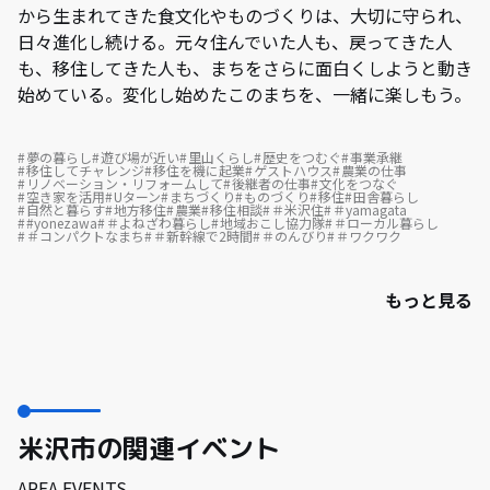
から生まれてきた食文化やものづくりは、大切に守られ、
日々進化し続ける。元々住んでいた人も、戻ってきた人
も、移住してきた人も、まちをさらに面白くしようと動き
始めている。変化し始めたこのまちを、一緒に楽しもう。
夢の暮らし
遊び場が近い
里山くらし
歴史をつむぐ
事業承継
移住してチャレンジ
移住を機に起業
ゲストハウス
農業の仕事
リノベーション・リフォームして
後継者の仕事
文化をつなぐ
空き家を活用
Uターン
まちづくり
ものづくり
移住
田舎暮らし
自然と暮らす
地方移住
農業
移住相談
＃米沢住
＃yamagata
#yonezawa
＃よねざわ暮らし
地域おこし協力隊
＃ローカル暮らし
＃コンパクトなまち
＃新幹線で2時間
＃のんびり
＃ワクワク
もっと見る
米沢市の関連イベント
AREA EVENTS