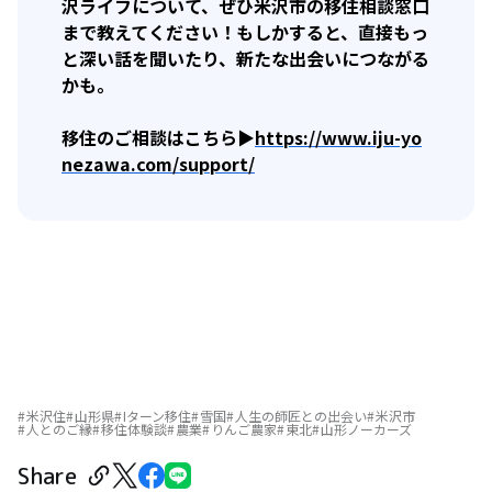
沢ライフについて、ぜひ米沢市の移住相談窓口
まで教えてください！もしかすると、直接もっ
と深い話を聞いたり、新たな出会いにつながる
かも。
移住のご相談はこちら▶
https://www.iju-yo
nezawa.com/support/
米沢住
山形県
Iターン移住
雪国
人生の師匠との出会い
米沢市
人とのご縁
移住体験談
農業
りんご農家
東北
山形ノーカーズ
Share