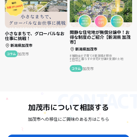
閑静な住宅地が無償分譲中！お
小さなまちで、グローバルなお
得な制度のご紹介【新潟県 加茂
仕事に挑戦！
市】
新潟県加茂市
新潟県加茂市
加茂市
コラム
補助金
子育て
新潟県
移住
自然と暮らす
住宅
分譲
支援
土地
加茂市
加茂市
コラム
加茂市
について相談する
加茂市への移住にご興味のある方はこちら