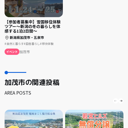
【参加者募集中】雪国移住体験
ツアー～新潟の冬の暮らしを体
感する1泊2日間～
新潟県加茂市・五泉市
自然と暮らす
田舎暮らし
移住体験
加茂市
イベント
加茂市の関連投稿
AREA POSTS