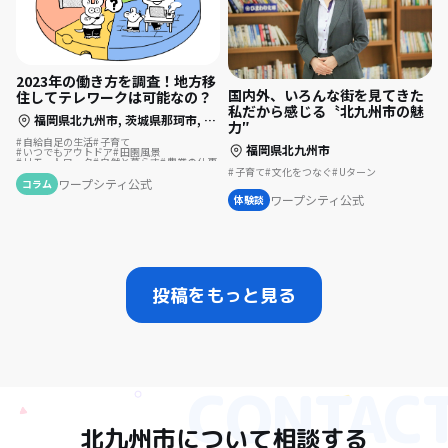
2023年の働き方を調査！地方移
国内外、いろんな街を見てきた
住してテレワークは可能なの？
私だから感じる〝北九州市の魅
福岡県北九州市,
茨城県那珂市,
長崎県長崎市,
静岡県静岡市,
静岡県伊東市
力″
自給自足の生活
子育て
福岡県北九州市
いつでもアウトドア
田園風景
リモートワーク
自然と暮らす
農業の仕事
夢の暮らし
後継者の仕事
地方移住
子育て
文化をつなぐ
Uターン
スポーツで豊かに
古民家を活用
ワープシティ公式
コラム
テレワーク
ふるさとで暮らす
ワープシティ公式
体験談
伝統をつなぐ
サーフィンのある暮らし
投稿をもっと見る
北九州市
について相談する