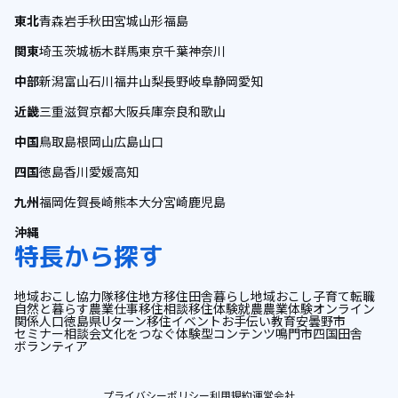
東北
青森
岩手
秋田
宮城
山形
福島
関東
埼玉
茨城
栃木
群馬
東京
千葉
神奈川
中部
新潟
富山
石川
福井
山梨
長野
岐阜
静岡
愛知
近畿
三重
滋賀
京都
大阪
兵庫
奈良
和歌山
中国
鳥取
島根
岡山
広島
山口
四国
徳島
香川
愛媛
高知
九州
福岡
佐賀
長崎
熊本
大分
宮崎
鹿児島
沖縄
特長から探す
地域おこし協力隊
移住
地方移住
田舎暮らし
地域おこし
子育て
転職
自然と暮らす
農業
仕事
移住相談
移住体験
就農
農業体験
オンライン
関係人口
徳島県
Uターン
移住イベント
お手伝い
教育
安曇野市
セミナー
相談会
文化をつなぐ
体験型コンテンツ
鳴門市
四国
田舎
ボランティア
プライバシーポリシー
利用規約
運営会社