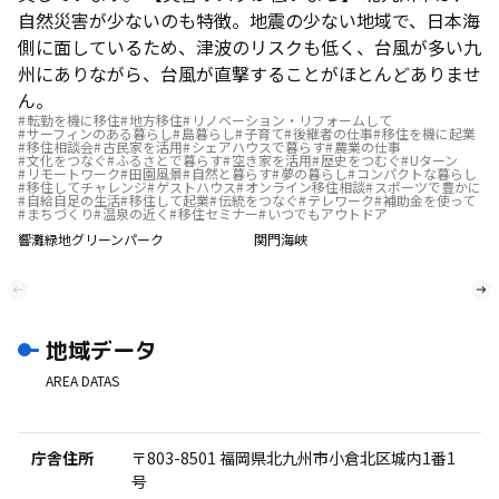
自然災害が少ないのも特徴。地震の少ない地域で、日本海
側に面しているため、津波のリスクも低く、台風が多い九
州にありながら、台風が直撃することがほとんどありませ
ん。
転勤を機に移住
地方移住
リノベーション・リフォームして
サーフィンのある暮らし
島暮らし
子育て
後継者の仕事
移住を機に起業
移住相談会
古民家を活用
シェアハウスで暮らす
農業の仕事
文化をつなぐ
ふるさとで暮らす
空き家を活用
歴史をつむぐ
Uターン
リモートワーク
田園風景
自然と暮らす
夢の暮らし
コンパクトな暮らし
移住してチャレンジ
ゲストハウス
オンライン移住相談
スポーツで豊かに
自給自足の生活
移住して起業
伝統をつなぐ
テレワーク
補助金を使って
まちづくり
温泉の近く
移住セミナー
いつでもアウトドア
響灘緑地グリーンパーク
関門海峡
地域データ
AREA DATAS
庁舎住所
〒803-8501
福岡県北九州市小倉北区城内1番1
号