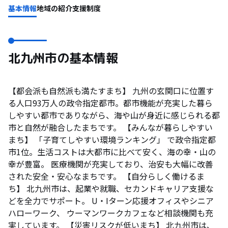
基本情報
地域の紹介
支援制度
北九州市の基本情報
【都会派も自然派も満たすまち】 九州の玄関口に位置す
る人口93万人の政令指定都市。都市機能が充実した暮ら
しやすい都市でありながら、海や山が身近に感じられる都
市と自然が融合したまちです。 【みんなが暮らしやすい
まち】 「子育てしやすい環境ランキング」 で政令指定都
市1位。生活コストは大都市に比べて安く、海の幸・山の
幸が豊富。 医療機関が充実しており、治安も大幅に改善
された安全・安心なまちです。 【自分らしく働けるま
ち】 北九州市は、起業や就職、セカンドキャリア支援な
どを全力でサポート。 U・Iターン応援オフィスやシニア
ハローワーク、 ウーマンワークカフェなど相談機関も充
実しています。 【災害リスクが低いまち】 北九州市は、