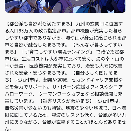
【都会派も自然派も満たすまち】 九州の玄関口に位置す
る人口93万人の政令指定都市。都市機能が充実した暮ら
しやすい都市でありながら、海や山が身近に感じられる都
市と自然が融合したまちです。 【みんなが暮らしやすい
まち】 「子育てしやすい環境ランキング」 で政令指定都
市1位。生活コストは大都市に比べて安く、海の幸・山の
幸が豊富。 医療機関が充実しており、治安も大幅に改善
された安全・安心なまちです。 【自分らしく働けるま
ち】 北九州市は、起業や就職、セカンドキャリア支援な
どを全力でサポート。 U・Iターン応援オフィスやシニア
ハローワーク、 ウーマンワークカフェなど相談機関も充
実しています。 【災害リスクが低いまち】 北九州市は、
自然災害が少ないのも特徴。地震の少ない地域で、日本海
側に面しているため、津波のリスクも低く、台風が多い九
州にありながら、台風が直撃することがほとんどありませ
ん。