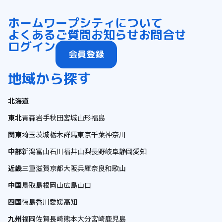
ホーム
ワープシティについて
よくあるご質問
お知らせ
お問合せ
ログイン
会員登録
地域から探す
北海道
東北
青森
岩手
秋田
宮城
山形
福島
関東
埼玉
茨城
栃木
群馬
東京
千葉
神奈川
中部
新潟
富山
石川
福井
山梨
長野
岐阜
静岡
愛知
近畿
三重
滋賀
京都
大阪
兵庫
奈良
和歌山
中国
鳥取
島根
岡山
広島
山口
四国
徳島
香川
愛媛
高知
九州
福岡
佐賀
長崎
熊本
大分
宮崎
鹿児島