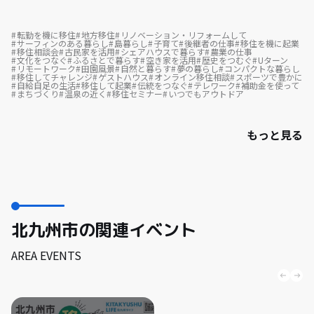
転勤を機に移住
地方移住
リノベーション・リフォームして
サーフィンのある暮らし
島暮らし
子育て
後継者の仕事
移住を機に起業
移住相談会
古民家を活用
シェアハウスで暮らす
農業の仕事
文化をつなぐ
ふるさとで暮らす
空き家を活用
歴史をつむぐ
Uターン
リモートワーク
田園風景
自然と暮らす
夢の暮らし
コンパクトな暮らし
移住してチャレンジ
ゲストハウス
オンライン移住相談
スポーツで豊かに
自給自足の生活
移住して起業
伝統をつなぐ
テレワーク
補助金を使って
まちづくり
温泉の近く
移住セミナー
いつでもアウトドア
もっと見る
北九州市の関連イベント
AREA EVENTS