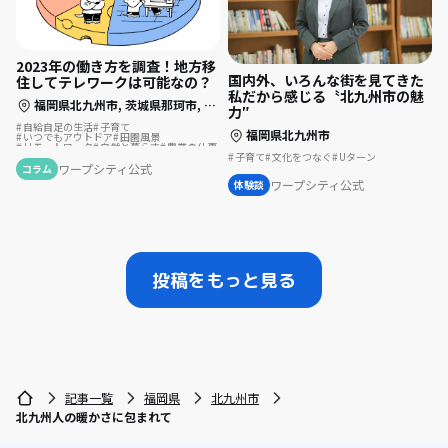
2023年の働き方を調査！地方移
国内外、いろんな街を見てきた
住してテレワークは可能なの？
私だから感じる〝北九州市の魅
福岡県北九州市,
茨城県那珂市,
長崎県長崎市,
静岡県静岡市,
静岡県伊東市
力″
自給自足の生活
子育て
福岡県北九州市
いつでもアウトドア
田園風景
リモートワーク
自然と暮らす
農業の仕事
夢の暮らし
後継者の仕事
地方移住
子育て
文化をつなぐ
Uターン
スポーツで豊かに
古民家を活用
ワープシティ公式
コラム
テレワーク
ふるさとで暮らす
ワープシティ公式
体験談
伝統をつなぐ
サーフィンのある暮らし
投稿をもっと見る
記事一覧
福岡県
北九州市
北九州人の暖かさに包まれて