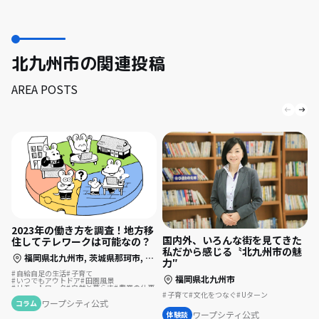
北九州市の関連投稿
AREA POSTS
2023年の働き方を調査！地方移
国内外、いろんな街を見てきた
住してテレワークは可能なの？
私だから感じる〝北九州市の魅
福岡県北九州市,
茨城県那珂市,
長崎県長崎市,
静岡県静岡市,
静岡県伊東市
力″
自給自足の生活
子育て
福岡県北九州市
いつでもアウトドア
田園風景
リモートワーク
自然と暮らす
農業の仕事
夢の暮らし
後継者の仕事
地方移住
子育て
文化をつなぐ
Uターン
スポーツで豊かに
古民家を活用
ワープシティ公式
コラム
テレワーク
ふるさとで暮らす
ワープシティ公式
体験談
伝統をつなぐ
サーフィンのある暮らし