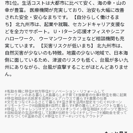
市1位。生活コストは大都市に比べて安く、海の幸・山の
幸が豊富。 医療機関が充実しており、治安も大幅に改善
された安全・安心なまちです。 【自分らしく働けるま
ち】 北九州市は、起業や就職、セカンドキャリア支援な
どを全力でサポート。 U・Iターン応援オフィスやシニア
ハローワーク、 ウーマンワークカフェなど相談機関も充
実しています。 【災害リスクが低いまち】 北九州市は、
自然災害が少ないのも特徴。地震の少ない地域で、日本海
側に面しているため、津波のリスクも低く、台風が多い九
州にありながら、台風が直撃することがほとんどありませ
ん。
転勤を機に移住
地方移住
リノベーション・リフォームして
サーフィンのある暮らし
島暮らし
子育て
後継者の仕事
移住を機に起業
移住相談会
古民家を活用
シェアハウスで暮らす
農業の仕事
文化をつなぐ
ふるさとで暮らす
空き家を活用
歴史をつむぐ
Uターン
リモートワーク
田園風景
自然と暮らす
夢の暮らし
コンパクトな暮らし
移住してチャレンジ
ゲストハウス
オンライン移住相談
スポーツで豊かに
自給自足の生活
移住して起業
伝統をつなぐ
テレワーク
補助金を使って
まちづくり
温泉の近く
移住セミナー
いつでもアウトドア