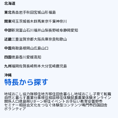
北海道
東北
青森
岩手
秋田
宮城
山形
福島
関東
埼玉
茨城
栃木
群馬
東京
千葉
神奈川
中部
新潟
富山
石川
福井
山梨
長野
岐阜
静岡
愛知
近畿
三重
滋賀
京都
大阪
兵庫
奈良
和歌山
中国
鳥取
島根
岡山
広島
山口
四国
徳島
香川
愛媛
高知
九州
福岡
佐賀
長崎
熊本
大分
宮崎
鹿児島
沖縄
特長から探す
地域おこし協力隊
移住
地方移住
田舎暮らし
地域おこし
子育て
転職
自然と暮らす
農業
仕事
移住相談
移住体験
就農
農業体験
オンライン
関係人口
徳島県
Uターン
移住イベント
お手伝い
教育
安曇野市
セミナー
相談会
文化をつなぐ
体験型コンテンツ
鳴門市
四国
田舎
ボランティア