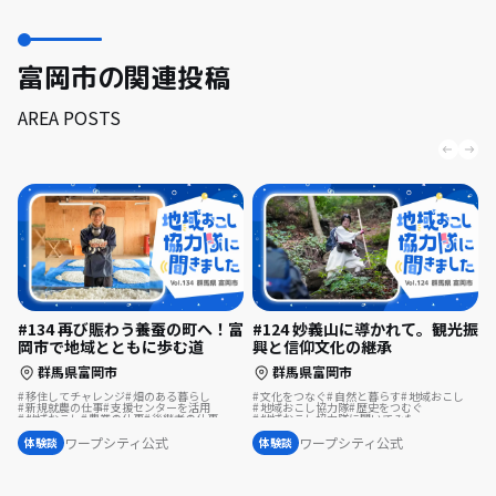
富岡市の関連投稿
AREA POSTS
#134 再び賑わう養蚕の町へ！富
#124 妙義山に導かれて。観光振
岡市で地域とともに歩む道
興と信仰文化の継承
群馬県富岡市
群馬県富岡市
移住してチャレンジ
畑のある暮らし
文化をつなぐ
自然と暮らす
地域おこし
新規就農の仕事
支援センターを活用
地域おこし協力隊
歴史をつむぐ
地域おこし
農業の仕事
後継者の仕事
地域おこし協力隊に聞いてみた
地域おこし協力隊
歴史をつむぐ
地域おこし協力隊に聞いてみた
ワープシティ公式
ワープシティ公式
体験談
体験談