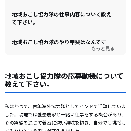
地域おこし協力隊の仕事内容について教え
て下さい。
地域おこし協力隊のやり甲斐はなんです
もっと見る
か？
地域おこし協力隊になって想定外だったこ
地域おこし協力隊の応募動機について
とを教えて下さい。
教えて下さい。
卒隊後のビジョンがある場合は教えて下さ
い。
私はかつて、青年海外協力隊としてインドで活動していま
した。現地では養蚕農家と一緒に仕事をする機会があり、
その経験を通じて養蚕に深い興味を抱き、自分でも挑戦し
富岡市の住民と触れ合った際の印象と、裏
てみたいという思いが芽生えました。