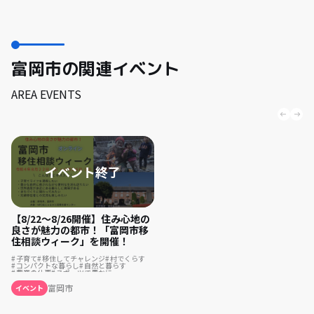
富岡市の関連イベント
AREA EVENTS
【8/22～8/26開催】住み心地の
良さが魅力の都市！「富岡市移
住相談ウィーク」を開催！
子育て
移住してチャレンジ
村でくらす
コンパクトな暮らし
自然と暮らす
農業の仕事
スポーツで豊かに
リノベーション・リフォームして
まちづくり
温泉の近く
富岡市
イベント