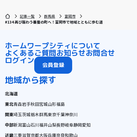
記事一覧
群馬県
富岡市
#134 再び賑わう養蚕の町へ！富岡市で地域とともに歩む道
ホーム
ワープシティについて
よくあるご質問
お知らせ
お問合せ
ログイン
会員登録
地域から探す
北海道
東北
青森
岩手
秋田
宮城
山形
福島
関東
埼玉
茨城
栃木
群馬
東京
千葉
神奈川
中部
新潟
富山
石川
福井
山梨
長野
岐阜
静岡
愛知
近畿
三重
滋賀
京都
大阪
兵庫
奈良
和歌山