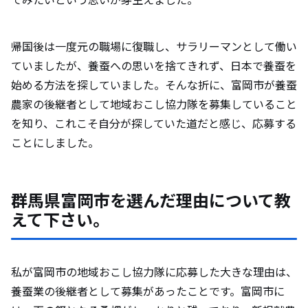
付けるエピソードについて教えて下さい。
帰国後は一度元の職場に復職し、サラリーマンとして働い
富岡市の魅力について教えて下さい。（自
ていましたが、養蚕への思いを捨てきれず、日本で養蚕を
然やグルメ、オススメスポットなど）
始める方法を探していました。そんな折に、富岡市が養蚕
農家の後継者として地域おこし協力隊を募集していること
移住を検討している方にメッセージをお願
を知り、これこそ自分が探していた道だと感じ、応募する
いします。
ことにしました。
群馬県富岡市を選んだ理由について教
えて下さい。
私が富岡市の地域おこし協力隊に応募した大きな理由は、
養蚕業の後継者として募集があったことです。富岡市に