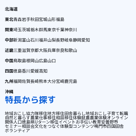
北海道
東北
青森
岩手
秋田
宮城
山形
福島
関東
埼玉
茨城
栃木
群馬
東京
千葉
神奈川
中部
新潟
富山
石川
福井
山梨
長野
岐阜
静岡
愛知
近畿
三重
滋賀
京都
大阪
兵庫
奈良
和歌山
中国
鳥取
島根
岡山
広島
山口
四国
徳島
香川
愛媛
高知
九州
福岡
佐賀
長崎
熊本
大分
宮崎
鹿児島
沖縄
特長から探す
地域おこし協力隊
移住
地方移住
田舎暮らし
地域おこし
子育て
転職
自然と暮らす
農業
仕事
移住相談
移住体験
就農
農業体験
オンライン
関係人口
徳島県
Uターン
移住イベント
お手伝い
教育
安曇野市
セミナー
相談会
文化をつなぐ
体験型コンテンツ
鳴門市
四国
田舎
ボランティア