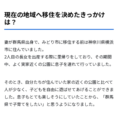
現在の地域へ移住を決めたきっかけ
実際に暮らしてみて、予想外だったこと
は？
や、課題だと感じていることについて教え
てください。
妻が群馬県出身で、みどり市に移住する前は神奈川県横浜
移住後、ご家族の暮らし方や時間の使い方
市に住んでいました。
はどのように変化しましたか？
2人目の長女を出産する際に里帰りをしており、その期間
中、よく実家近くの公園に息子を連れて行っていました。
移住前と比べて、人付き合いや地域との関
わり方に変化はありましたか？ 地方特有
そのとき、自分たちが住んでいた家の近くの公園と比べて
の「人付き合いの濃さ」について、率直な
人が少なく、子どもを自由に遊ばせてあげることができま
ご感想をお聞かせください。
した。息子もとても楽しそうにしていたことから、「群馬
県で子育てをしたい」と思うようになりました。
利用されている子育て支援制度や、実際に