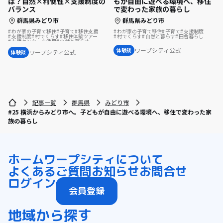
は？自然×利便性×支援制度の
もが自由に遊べる環境へ、移住
バランス
で変わった家族の暮らし
群馬県みどり市
群馬県みどり市
わが家の子育て移住
子育て
移住支援
わが家の子育て移住
子育て
支援制度
支援制度
村でくらす
移住体験ツアー
村でくらす
自然と暮らす
田舎暮らし
支援センターを活用
自然と暮らす
移住体験
ワープシティ公式
体験談
ワープシティ公式
体験談
記事一覧
群馬県
みどり市
#25 横浜からみどり市へ。子どもが自由に遊べる環境へ、移住で変わった家
族の暮らし
ホーム
ワープシティについて
よくあるご質問
お知らせ
お問合せ
ログイン
会員登録
地域から探す