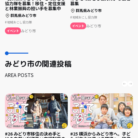
募集
協力隊を募集！移住・定住支援
と林業振興の担い手を募集中
群馬県みどり市
群馬県みどり市
地域おこし協力隊
地域おこし協力隊
みどり市
イベント
みどり市
イベント
みどり市の関連投稿
AREA POSTS
#26 みどり市移住の決め手と
#25 横浜からみどり市へ。子ど