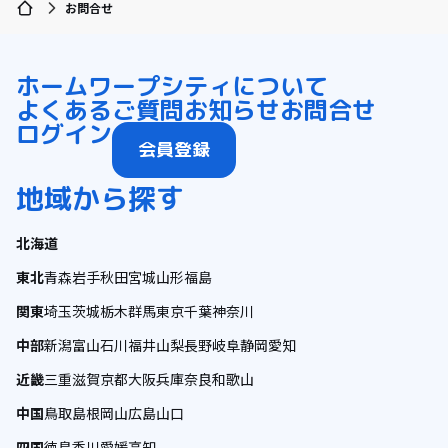
お問合せ
ホーム
ワープシティについて
よくあるご質問
お知らせ
お問合せ
ログイン
会員登録
地域から探す
北海道
東北
青森
岩手
秋田
宮城
山形
福島
関東
埼玉
茨城
栃木
群馬
東京
千葉
神奈川
中部
新潟
富山
石川
福井
山梨
長野
岐阜
静岡
愛知
近畿
三重
滋賀
京都
大阪
兵庫
奈良
和歌山
中国
鳥取
島根
岡山
広島
山口
四国
徳島
香川
愛媛
高知